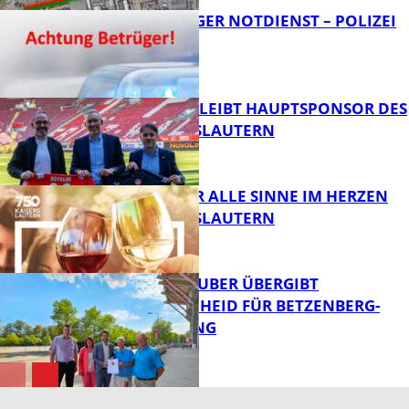
FRAGWÜRDIGER NOTDIENST – POLIZEI
WARNT
FB News
NOVOLINE BLEIBT HAUPTSPONSOR DES
1. FC KAISERSLAUTERN
FB News
GENÜSSE FÜR ALLE SINNE IM HERZEN
VON KAISERSLAUTERN
FB News
MINISTER TEUBER ÜBERGIBT
FÖRDERBESCHEID FÜR BETZENBERG-
ENTWICKLUNG
FB Kultur