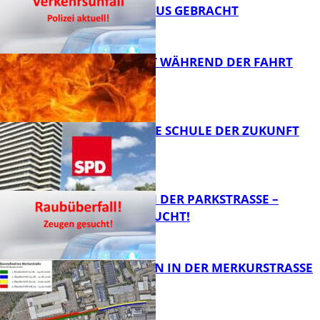
KRANKENHAUS GEBRACHT
FB News
AUTO FÄNGT WÄHREND DER FAHRT
FEUER
FB News
WIE SIEHT DIE SCHULE DER ZUKUNFT
AUS?
FB News
ÜBERFALL IN DER PARKSTRASSE – Z
EUGEN GESUCHT!
FB News
BAUARBEITEN IN DER MERKURSTRASSE
FB News