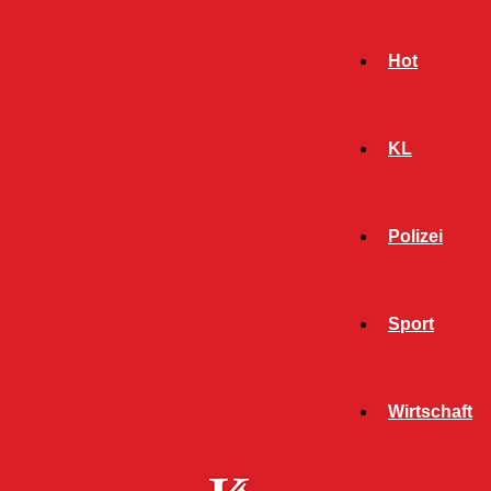
Hot
KL
Polizei
Sport
- Werbeanzeige -
Wirtschaft