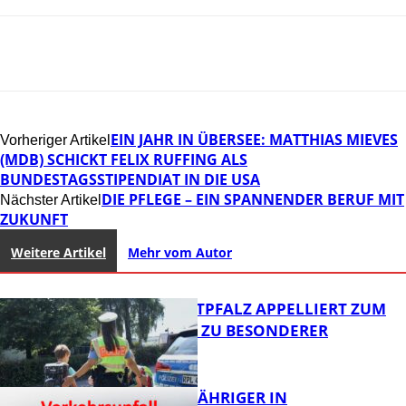
EIN JAHR IN ÜBERSEE: MATTHIAS MIEVES
Vorheriger Artikel
(MDB) SCHICKT FELIX RUFFING ALS
BUNDESTAGSSTIPENDIAT IN DIE USA
DIE PFLEGE – EIN SPANNENDER BERUF MIT
Nächster Artikel
ZUKUNFT
Weitere Artikel
Mehr vom Autor
POLIZEI WESTPFALZ APPELLIERT ZUM
SCHULSTART ZU BESONDERER
VORSICHT
UNFALL: 58-JÄHRIGER IN