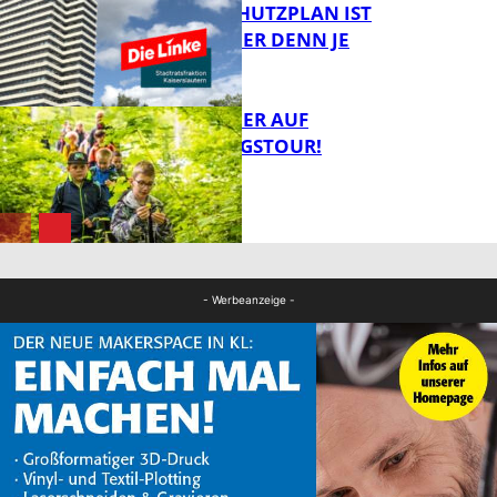
EIN HITZESCHUTZPLAN IST
NOTWENDIGER DENN JE
FB Gesundheit
MIT DEM JÄGER AUF
ENTDECKUNGSTOUR!
FB News
FB News
- Werbeanzeige -