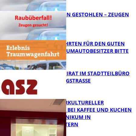
FB News
TEURE KETTEN GESTOHLEN – ZEUGEN
GESUCHT!
FB News
SPENDENFAHRTEN FÜR DEN GUTEN
ZWECK – TRAUMAUTOBESITZER BITTE
MELDEN!
FB News
SENIORENBEIRAT IM STADTTEILBÜRO
IN DER KÖNIGSTRASSE
FB News
NEUER INTERKULTURELLER
TREFFPUNKT BEI KAFFEE UND KUCHEN
IM PFALZKLINIKUM IN
FB News
KAISERSLAUTERN