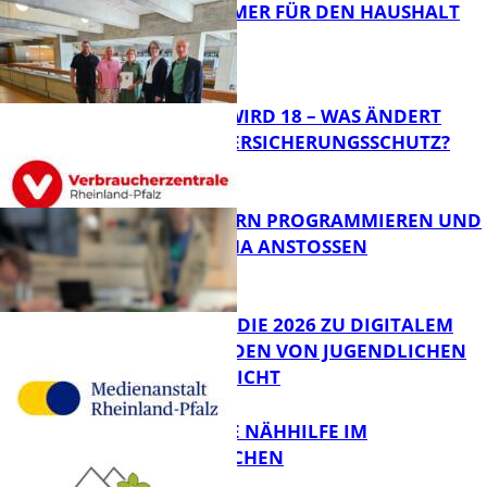
40 JAHRE IMMER FÜR DEN HAUSHALT
DA
Panorama
MEIN KIND WIRD 18 – WAS ÄNDERT
SICH BEIM VERSICHERUNGSSCHUTZ?
Panorama
MIT ROBOTERN PROGRAMMIEREN UND
IM CAFÉ LUMA ANSTOSSEN
FB News
JIMPLUS-STUDIE 2026 ZU DIGITALEM
WOHLBEFINDEN VON JUGENDLICHEN
VERÖFFENTLICHT
Bildung
KOSTENLOSE NÄHHILFE IM
GRÜBENTÄLCHEN