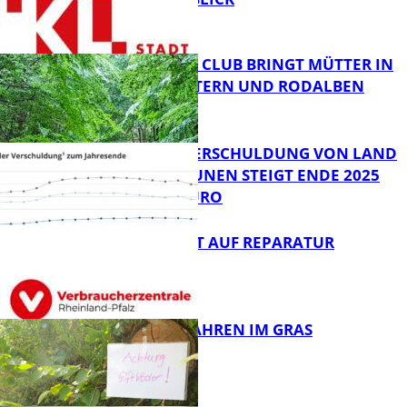
NEUER MOM CLUB BRINGT MÜTTER IN
KAISERSLAUTERN UND RODALBEN
ZUSAMMEN
FB News
PRO-KOPF-VERSCHULDUNG VON LAND
UND KOMMUNEN STEIGT ENDE 2025
AUF 9.600 EURO
FB News
NEUES RECHT AUF REPARATUR
FB News
GIFTIGE GEFAHREN IM GRAS
FB News