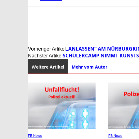
„ANLASSEN“ AM NÜRBURGRIN
Vorheriger Artikel
SCHÜLERCAMP NIMMT KUNSTSTO
Nächster Artikel
Weitere Artikel
Mehr vom Autor
FB News
FB News