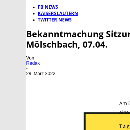
FB NEWS
KAISERSLAUTERN
TWITTER NEWS
Bekanntmachung Sitzun
Mölschbach, 07.04.
Von
Redak
-
29. März 2022
Am D
eine
T a g