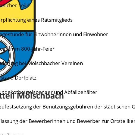
tlicher Teil
erpflichtung eines Ratsmitglieds
ragestunde für Einwohnerinnen und Einwohner
rogramm 800-Jahr-Feier
nderung bei Mölschbacher Vereinen
ustand Dorfplatz
undekotbeutelspender und Abfallbehälter
eufestsetzung der Benutzungsgebühren der städtischen Gr
ulassung der Bewerberinnen und Bewerber zur Ortsteilk