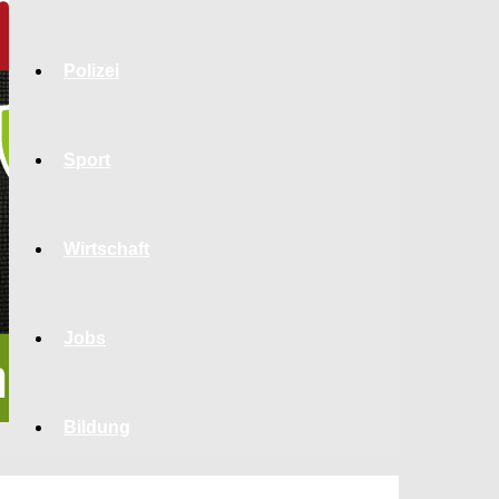
Polizei
Sport
Wirtschaft
Jobs
Bildung