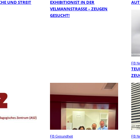
HE UND STREIT
EXHIBITIONIST IN DER
AUT
VELMANNSTRASSE – ZEUGEN G
ESUCHT!
FB N
TEU
ZEU
FB Gesundheit
FB N