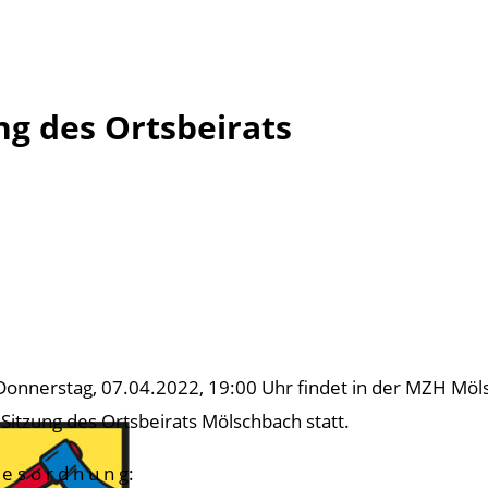
g des Ortsbeirats
onnerstag, 07.04.2022, 19:00 Uhr findet in der MZH Mölsc
 Sitzung des Ortsbeirats Mölschbach statt.
 e s o r d n u n g: