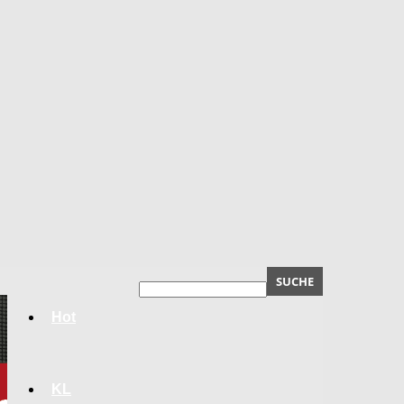
Hot
KL