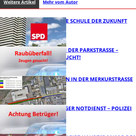
Weitere Artikel
Mehr vom Autor
WIE SIEHT DIE SCHULE DER ZUKUNFT
AUS?
ÜBERFALL IN DER PARKSTRASSE – Z
EUGEN GESUCHT!
FB News
BAUARBEITEN IN DER MERKURSTRASSE
FB News
FRAGWÜRDIGER NOTDIENST – POLIZEI
WARNT
FB News