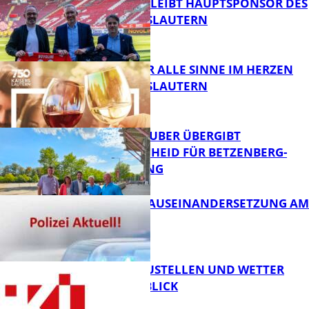
NOVOLINE BLEIBT HAUPTSPONSOR DES
1. FC KAISERSLAUTERN
FB News
GENÜSSE FÜR ALLE SINNE IM HERZEN
VON KAISERSLAUTERN
FB News
MINISTER TEUBER ÜBERGIBT
FÖRDERBESCHEID FÜR BETZENBERG-
ENTWICKLUNG
FB Kultur
HANDFESTE AUSEINANDERSETZUNG AM
PFAFFPLATZ
FB News
PARKEN, BAUSTELLEN UND WETTER
DIGITAL IM BLICK
FB News