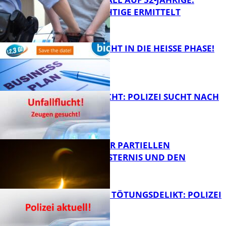
TATVERDÄCHTIGE ERMITTELT
FB Kultur
1,2,3 GO® GEHT IN DIE HEISSE PHASE!
FB News
UNFALLFLUCHT: POLIZEI SUCHT NACH
ZEUGEN
Bildung
VORTRAG ZUR PARTIELLEN
SONNENFINSTERNIS UND DEN
PERSEIDEN
FB News
VERSUCHTES TÖTUNGSDELIKT: POLIZEI
ERMITTELT
Bildung