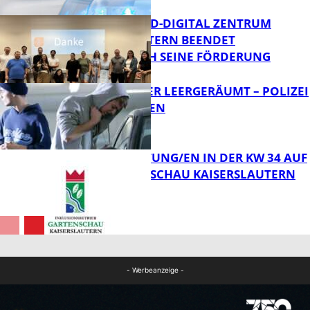
MITTELSTAND-DIGITAL ZENTRUM
KAISERSLAUTERN BEENDET
ERFOLGREICH SEINE FÖRDERUNG
FB News
TRANSPORTER LEERGERÄUMT – POLIZEI
SUCHT ZEUGEN
FB News
VERANSTALTUNG/EN IN DER KW 34 AUF
DER GARTENSCHAU KAISERSLAUTERN
FB News
FB Kultur
- Werbeanzeige -