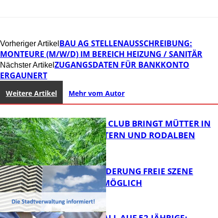
BAU AG STELLENAUSSCHREIBUNG:
Vorheriger Artikel
MONTEURE (M/W/D) IM BEREICH HEIZUNG / SANITÄR
ZUGANGSDATEN FÜR BANKKONTO
Nächster Artikel
ERGAUNERT
Weitere Artikel
Mehr vom Autor
NEUER MOM CLUB BRINGT MÜTTER IN
KAISERSLAUTERN UND RODALBEN
ZUSAMMEN
PROJEKTFÖRDERUNG FREIE SZENE
WEITERHIN MÖGLICH
FB News
RAUBÜBERFALL AUF 52-JÄHRIGE: