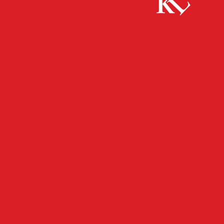
Start
FB News
Flaschen zerdeppert und an Stromkasten
gepinkelt