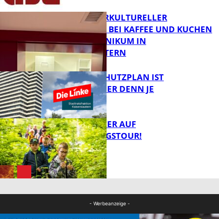
NEUER INTERKULTURELLER
TREFFPUNKT BEI KAFFEE UND KUCHEN
IM PFALZKLINIKUM IN
FB News
KAISERSLAUTERN
EIN HITZESCHUTZPLAN IST
NOTWENDIGER DENN JE
FB Gesundheit
MIT DEM JÄGER AUF
ENTDECKUNGSTOUR!
FB News
FB News
- Werbeanzeige -