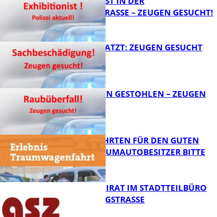
EXHIBITIONIST IN DER
VELMANNSTRASSE – ZEUGEN GESUCHT!
FB News
AUTO ZERKRATZT: ZEUGEN GESUCHT
FB News
TEURE KETTEN GESTOHLEN – ZEUGEN
GESUCHT!
FB News
SPENDENFAHRTEN FÜR DEN GUTEN
ZWECK – TRAUMAUTOBESITZER BITTE
MELDEN!
FB News
SENIORENBEIRAT IM STADTTEILBÜRO
IN DER KÖNIGSTRASSE
FB News