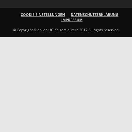
COOKIE EINSTELLUNGEN
DATENSCHUTZERKLÄRUNG
IMPRESSUM
© Copyright © enilon UG Kaiserslautern 2017 All rights reserved.