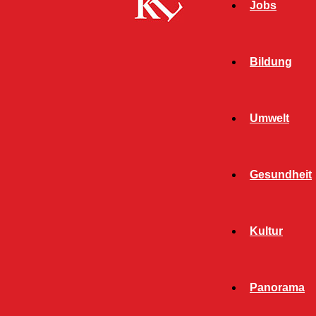
Jobs
Bildung
Umwelt
Gesundheit
Start
FB News
Bewusstlos auf dem Gehweg – Mann ins
Kultur
Krankenhaus gebracht
FB NEWS
POLIZEI
Panorama
TWITTER NEWS