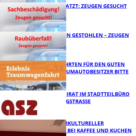
AUTO ZERKRATZT: ZEUGEN GESUCHT
FB News
TEURE KETTEN GESTOHLEN – ZEUGEN
GESUCHT!
FB News
SPENDENFAHRTEN FÜR DEN GUTEN
ZWECK – TRAUMAUTOBESITZER BITTE
MELDEN!
FB News
SENIORENBEIRAT IM STADTTEILBÜRO
IN DER KÖNIGSTRASSE
FB News
NEUER INTERKULTURELLER
TREFFPUNKT BEI KAFFEE UND KUCHEN