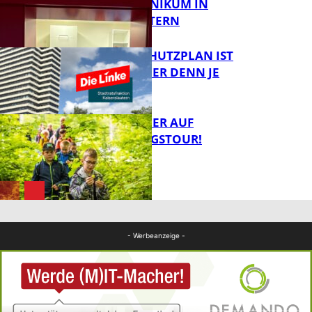
IM PFALZKLINIKUM IN
FB News
KAISERSLAUTERN
EIN HITZESCHUTZPLAN IST
NOTWENDIGER DENN JE
FB Gesundheit
MIT DEM JÄGER AUF
ENTDECKUNGSTOUR!
FB News
FB News
- Werbeanzeige -