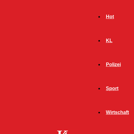
Hot
KL
Polizei
Sport
- Werbeanzeige -
Wirtschaft