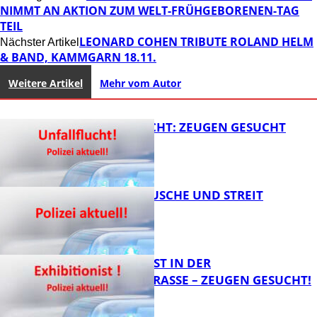
NIMMT AN AKTION ZUM WELT-FRÜHGEBORENEN-TAG
TEIL
LEONARD COHEN TRIBUTE ROLAND HELM
Nächster Artikel
& BAND, KAMMGARN 18.11.
Weitere Artikel
Mehr vom Autor
UNFALLFLUCHT: ZEUGEN GESUCHT
KNALLGERÄUSCHE UND STREIT
FB News
EXHIBITIONIST IN DER
VELMANNSTRASSE – ZEUGEN GESUCHT!
FB News