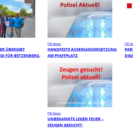
FB News
FB N
BER ÜBERGIBT
HANDFESTE AUSEINANDERSETZUNG
PAR
ID FÜR BETZENBERG-
AM PFAFFPLATZ
DIGI
FB News
UNBEKANNTE LEGEN FEUER –
ZEUGEN GESUCHT!