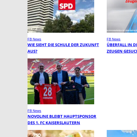
FB News
FB News
WIE SIEHT DIE SCHULE DER ZUKUNFT
ÜBERFALL IN DE
AUS?
EUGEN GESUCH
FB News
NOVOLINE BLEIBT HAUPTSPONSOR
DES 1. FC KAISERSLAUTERN