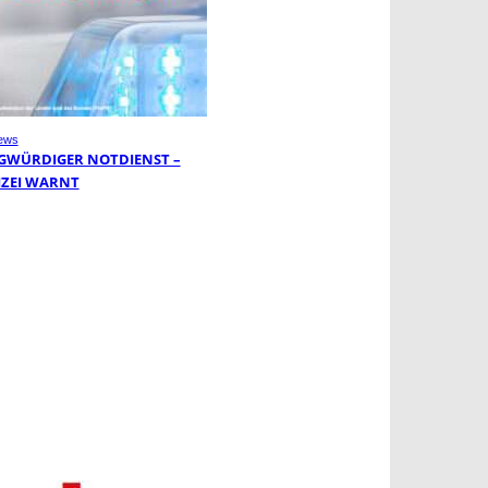
ews
GWÜRDIGER NOTDIENST –
IZEI WARNT