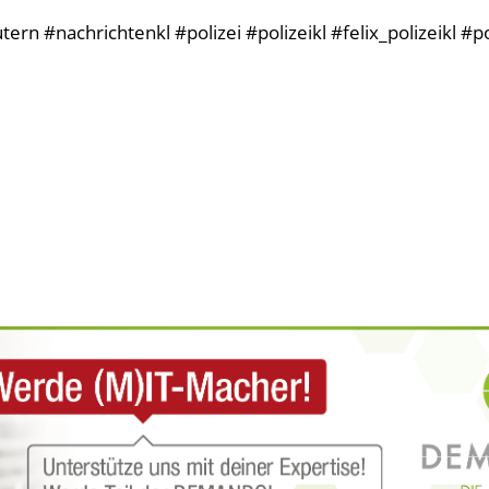
n #nachrichtenkl #polizei #polizeikl #felix_polizeikl #po