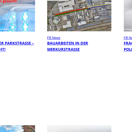
FB News
FB N
R PARKSTRASSE – Z
BAUARBEITEN IN DER
FRA
T!
MERKURSTRASSE
POL