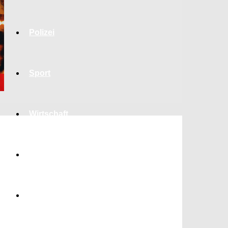
Polizei
Sport
Wirtschaft
Jobs
Bildung