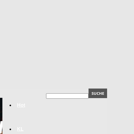
Hot
KL