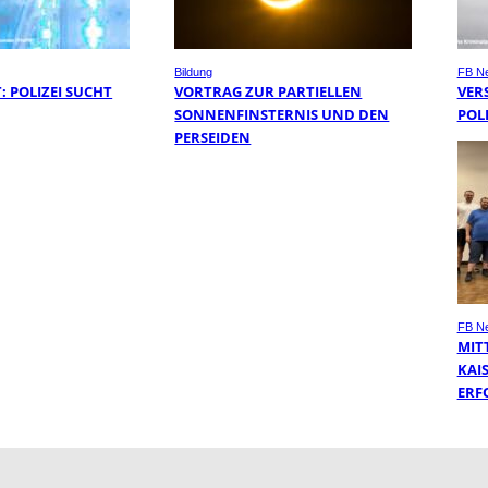
Bildung
FB N
 POLIZEI SUCHT
VORTRAG ZUR PARTIELLEN
VER
SONNENFINSTERNIS UND DEN
POL
PERSEIDEN
FB N
MIT
KAI
ERF