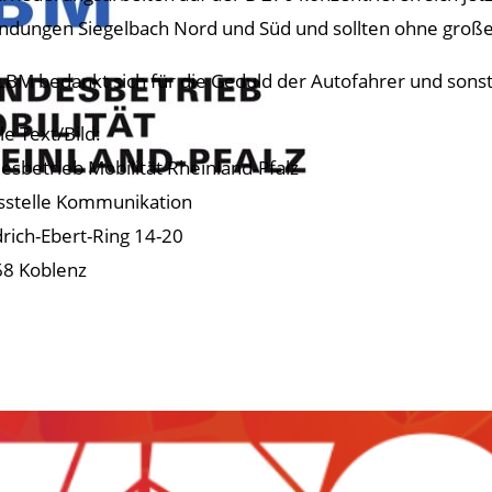
ndungen Siegelbach Nord und Süd und sollten ohne groß
LBM bedankt sich für die Geduld der Autofahrer und sons
le Text/Bild:
esbetrieb Mobilität Rheinland-Pfalz
sstelle Kommunikation
drich-Ebert-Ring 14-20
8 Koblenz