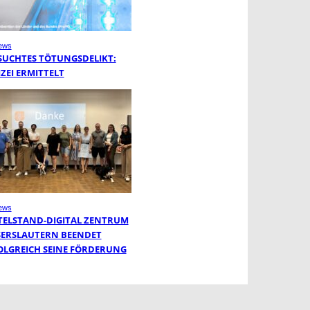
ews
SUCHTES TÖTUNGSDELIKT:
IZEI ERMITTELT
ews
TELSTAND-DIGITAL ZENTRUM
SERSLAUTERN BEENDET
OLGREICH SEINE FÖRDERUNG