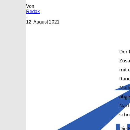
Von
Redak
-
12. August 2021
Der 
Zusa
mit 
Rand
Mark
abge
Nach
schn
Die 