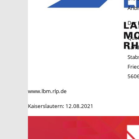
Anbi
Der 
Quel
Land
Stab
Frie
5606
www.lbm.rlp.de
Kaiserslautern: 12.08.2021