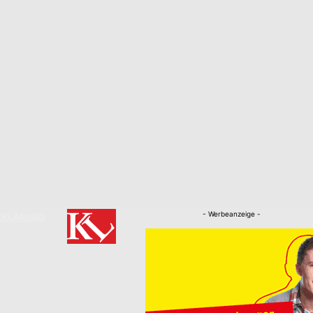
- Werbeanzeige -
RKLÄRUNG
Nachrichten
Kaiserslautern