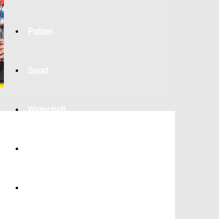
Polizei
Sport
Wirtschaft
Jobs
Bildung