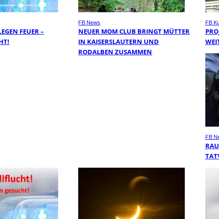
FB News
FB Ku
EGEN FEUER –
NEUER MOM CLUB BRINGT MÜTTER
PRO
HT!
IN KAISERSLAUTERN UND
WEI
RODALBEN ZUSAMMEN
FB N
RAU
TAT