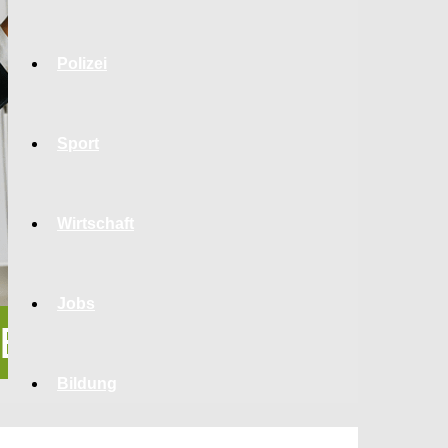
Polizei
Sport
Wirtschaft
Jobs
Bildung