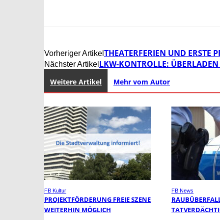
THEATERFERIEN UND ERSTE P
Vorheriger Artikel
LKW-KONTROLLE: ÜBERLADEN
Nächster Artikel
Weitere Artikel
Mehr vom Autor
FB Kultur
FB News
PROJEKTFÖRDERUNG FREIE SZENE
RAUBÜBERFALL 
WEITERHIN MÖGLICH
TATVERDÄCHTI