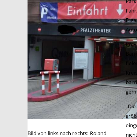
Park
Fahr
Erge
Auto
Im R
Barr
fiel
Krei
barr
geme
„Die
größ
eing
Bild von links nach rechts: Roland
nich