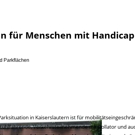
ion für Menschen mit Handicap
nd Parkflächen
Parksituation in Kaiserslautern ist für mobilitätseingesch
stuhlfahrende, Verkehrsteilnehmende mit Rollator und au