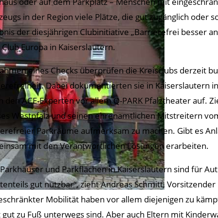
haus oder auf dem Parkplatz – Menschen mit eingeschränkt
zeugs in der Region viele Plätze, die gut zugänglich oder so
bnis der diesjährigen Clubinitiative „Barrierefrei besser
 Club Europa in Kaiserslautern.
ahmen eines Checks überprüfen die Kreisclubs derzeit b
ierefreiheit. Dabei dokumentierten sie in Kaiserslautern 
en den ACE-Experten vor allem Q-PARK Pfalztheater auf. Zi
ses Westpfalz und seinen ehrenamtlichen Mitstreitern vom 
ierefreier Parkräume aufmerksam zu machen. Gibt es Anla
insam mit den Verantwortlichen Lösungen erarbeiten.
 Parkhäuser und Parkflächen in Kaiserslautern sind für Au
tenteils gut nutzbar“, zieht Andreas Schmitt, Vorsitzender
eschränkter Mobilität haben vor allem diejenigen zu kämp
t gut zu Fuß unterwegs sind. Aber auch Eltern mit Kinder