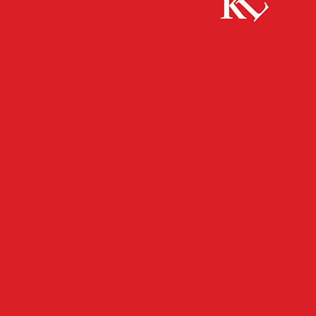
Start
FB News
Lokalverbot über Notruf gemeldet
FB NEWS
POLIZEI
TWITTER NEWS