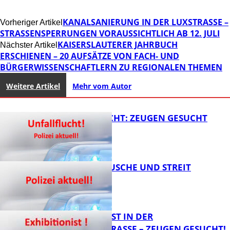
KANALSANIERUNG IN DER LUXSTRASSE – S
Vorheriger Artikel
TRASSENSPERRUNGEN VORAUSSICHTLICH AB 12. JULI
KAISERSLAUTERER JAHRBUCH
Nächster Artikel
ERSCHIENEN – 20 AUFSÄTZE VON FACH- UND
BÜRGERWISSENSCHAFTLERN ZU REGIONALEN THEMEN
Weitere Artikel
Mehr vom Autor
UNFALLFLUCHT: ZEUGEN GESUCHT
KNALLGERÄUSCHE UND STREIT
FB News
EXHIBITIONIST IN DER
VELMANNSTRASSE – ZEUGEN GESUCHT!