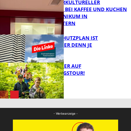
NEUER INTERKULTURELLER
TREFFPUNKT BEI KAFFEE UND KUCHEN
IM PFALZKLINIKUM IN
FB News
KAISERSLAUTERN
EIN HITZESCHUTZPLAN IST
NOTWENDIGER DENN JE
FB Gesundheit
MIT DEM JÄGER AUF
ENTDECKUNGSTOUR!
FB News
FB News
- Werbeanzeige -