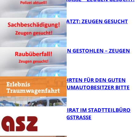
FB News
AUTO ZERKRATZT: ZEUGEN GESUCHT
FB News
TEURE KETTEN GESTOHLEN – ZEUGEN
GESUCHT!
FB News
SPENDENFAHRTEN FÜR DEN GUTEN
ZWECK – TRAUMAUTOBESITZER BITTE
MELDEN!
FB News
SENIORENBEIRAT IM STADTTEILBÜRO
IN DER KÖNIGSTRASSE
FB News