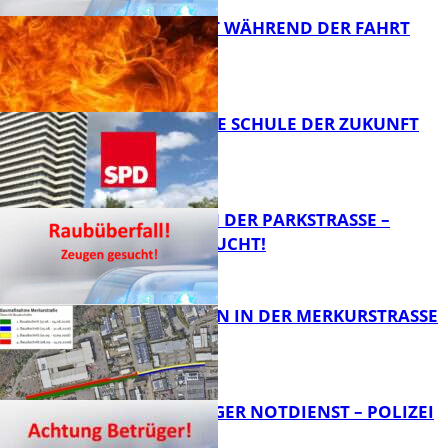
AUTO FÄNGT WÄHREND DER FAHRT
FEUER
FB News
WIE SIEHT DIE SCHULE DER ZUKUNFT
AUS?
FB News
ÜBERFALL IN DER PARKSTRASSE – Z
EUGEN GESUCHT!
FB News
BAUARBEITEN IN DER MERKURSTRASSE
FB News
FRAGWÜRDIGER NOTDIENST – POLIZEI
WARNT