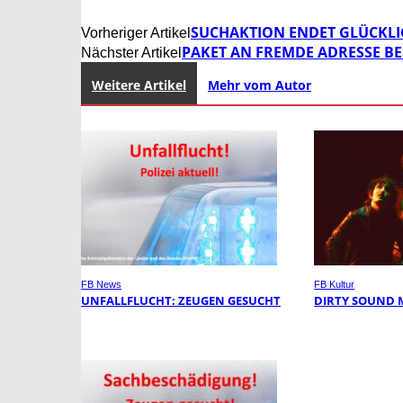
SUCHAKTION ENDET GLÜCKLI
Vorheriger Artikel
PAKET AN FREMDE ADRESSE BE
Nächster Artikel
Weitere Artikel
Mehr vom Autor
FB News
FB Kultur
UNFALLFLUCHT: ZEUGEN GESUCHT
DIRTY SOUND