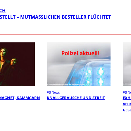
CH
STELLT – MUTMASSLICHEN BESTELLER FLÜCHTET
FB News
FB N
 MAGNET, KAMMGARN
KNALLGERÄUSCHE UND STREIT
EXHI
VEL
ESU