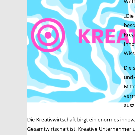
Wett
„Die
beso
Krea
Inno
Wiss
Die 
und 
Mitt
verm
ausz
Die Kreativwirtschaft birgt ein enormes innova
Gesamtwirtschaft ist. Kreative Unternehmer