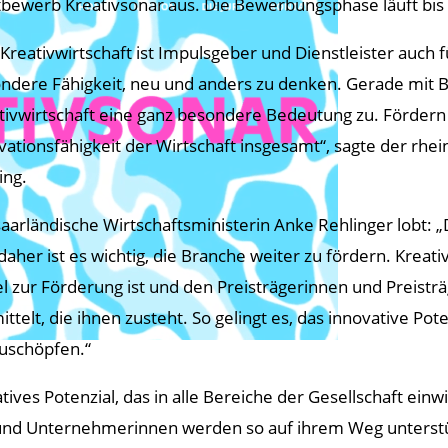
bewerb Kreativsonar aus. Die Bewerbungsphase läuft bis 
 Kreativwirtschaft ist Impulsgeber und Dienstleister auch
ndere Fähigkeit, neu und anders zu denken. Gerade mit Bl
tivwirtschaft eine ganz besondere Bedeutung zu. Fördern w
vationsfähigkeit der Wirtschaft insgesamt“, sagte der rhei
ing.
saarländische Wirtschaftsministerin Anke Rehlinger lobt: „
daher ist es wichtig, die Branche weiter zu fördern. Kreati
el zur Förderung ist und den Preisträgerinnen und Preist
ittelt, die ihnen zusteht. So gelingt es, das innovative Pot
uschöpfen.“
tives Potenzial, das in alle Bereiche der Gesellschaft einw
 und Unternehmerinnen werden so auf ihrem Weg unterstü