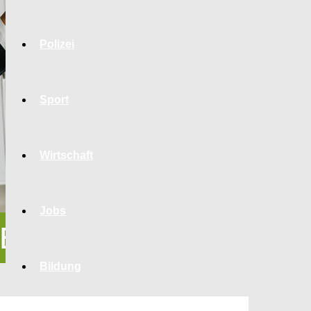
Polizei
Sport
Wirtschaft
Jobs
Bildung