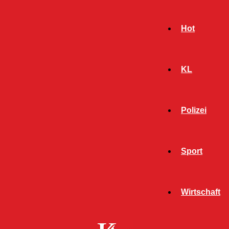
Hot
KL
Polizei
Sport
- Werbeanzeige -
Wirtschaft