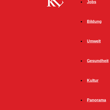
Jobs
Bildung
Umwelt
Gesundheit
Start
FB News
Tierschutzpreis 2021: Jetzt Kandidatinnen und
Kultur
Kandidaten für ihr Engagement im Tierschutz vorschlagen
FB NEWS
PANORAMA
Panorama
TWITTER NEWS