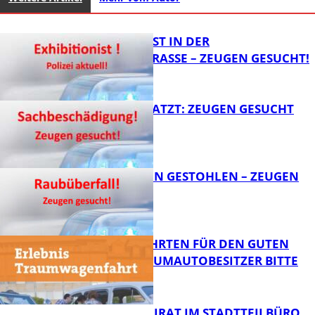
EXHIBITIONIST IN DER
VELMANNSTRASSE – ZEUGEN GESUCHT!
AUTO ZERKRATZT: ZEUGEN GESUCHT
FB News
TEURE KETTEN GESTOHLEN – ZEUGEN
GESUCHT!
FB News
SPENDENFAHRTEN FÜR DEN GUTEN
ZWECK – TRAUMAUTOBESITZER BITTE
MELDEN!
FB News
SENIORENBEIRAT IM STADTTEILBÜRO