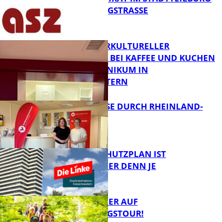
IN DER KÖNIGSTRASSE
FB News
NEUER INTERKULTURELLER
TREFFPUNKT BEI KAFFEE UND KUCHEN
IM PFALZKLINIKUM IN
FB News
KAISERSLAUTERN
SOMMERREISE DURCH RHEINLAND-
PFALZ
FB Gesundheit
EIN HITZESCHUTZPLAN IST
NOTWENDIGER DENN JE
Panorama
MIT DEM JÄGER AUF
ENTDECKUNGSTOUR!