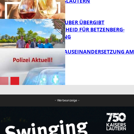
VON KAISERSLAUTERN
FB News
MINISTER TEUBER ÜBERGIBT
FÖRDERBESCHEID FÜR BETZENBERG-
ENTWICKLUNG
FB Kultur
HANDFESTE AUSEINANDERSETZUNG AM
PFAFFPLATZ
FB News
FB News
- Werbeanzeige -