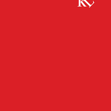
Start
FB News
Automatenknacker ergreift die Flucht – Zeugen
gesucht!
FB NEWS
POLIZEI
TWITTER NEWS