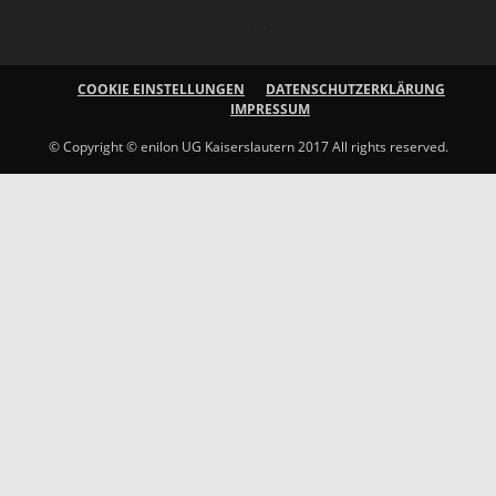
COOKIE EINSTELLUNGEN
DATENSCHUTZERKLÄRUNG
IMPRESSUM
© Copyright © enilon UG Kaiserslautern 2017 All rights reserved.