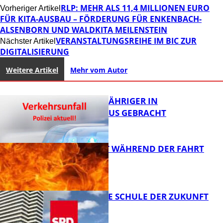
RLP: MEHR ALS 11,4 MILLIONEN EURO
Vorheriger Artikel
FÜR KITA-AUSBAU – FÖRDERUNG FÜR ENKENBACH-
ALSENBORN UND WALDKITA MEILENSTEIN
VERANSTALTUNGSREIHE IM BIC ZUR
Nächster Artikel
DIGITALISIERUNG
Weitere Artikel
Mehr vom Autor
UNFALL: 58-JÄHRIGER IN
KRANKENHAUS GEBRACHT
AUTO FÄNGT WÄHREND DER FAHRT
FEUER
FB News
WIE SIEHT DIE SCHULE DER ZUKUNFT
AUS?