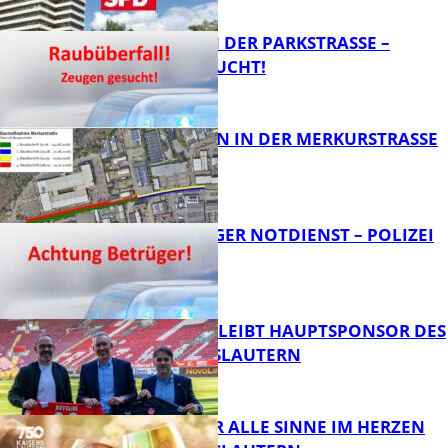
FB News
ÜBERFALL IN DER PARKSTRASSE – Z
EUGEN GESUCHT!
FB News
BAUARBEITEN IN DER MERKURSTRASSE
FB News
FRAGWÜRDIGER NOTDIENST – POLIZEI
WARNT
FB News
NOVOLINE BLEIBT HAUPTSPONSOR DES
1. FC KAISERSLAUTERN
FB News
GENÜSSE FÜR ALLE SINNE IM HERZEN