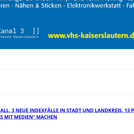
FALL, 3 NEUE INDEXFÄLLE IN STADT UND LANDKREIS, 
S MIT MEDIEN“ MACHEN