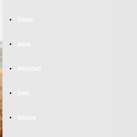
Polizei
Sport
Wirtschaft
Jobs
Bildung