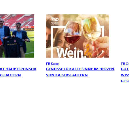
FB Kultur
FB Ge
IBT HAUPTSPONSOR
GENÜSSE FÜR ALLE SINNE IM HERZEN
GUT
SERSLAUTERN
VON KAISERSLAUTERN
WIS
GES