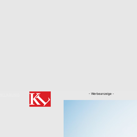
- Werbeanzeige -
RKLÄRUNG
Nachrichten
Kaiserslautern