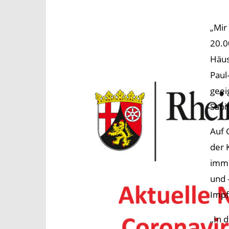
„Mir
20.0
Häus
Paul
geei
Sabi
Auf 
der 
immo
und 
Impf
„In 