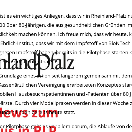
 ist es ein wichtiges Anliegen, dass wir in Rheinland-Pfal
00 über 80-Jährigen, die aus gesundheitlichen Gründen im
lichkeit machen können. Ich freue mich, dass wir heute, 
-Ehrlich-Institut, dass wir mit dem Impfstoff von BioNTech 
gneten Impfstoff haben, bereits in die Pilotphase starten
ne Bätzing-Lichtenthäler.
Grundlage eines schon seit längerem gemeinsam mit dem
Kassenärztlichen Vereinigung erarbeiteten Konzeptes sta
bilen Hausbesuchspatientinnen und -Patienten über 80 
-ärzte. Durch vier Modellpraxen werden in dieser Woche
ungen finden bereits heute statt.
der Pilotphase geht es vor allem darum, die Abläufe von de