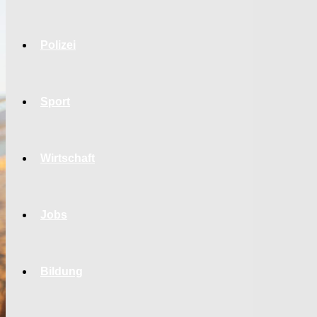
Polizei
Sport
Wirtschaft
Jobs
Bildung