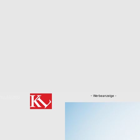
- Werbeanzeige -
RKLÄRUNG
Nachrichten
Kaiserslautern