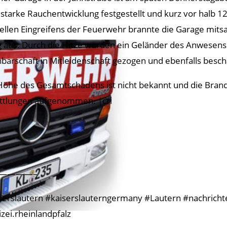
 starke Rauchentwicklung festgestellt und kurz vor halb 12 
ellen Eingreifens der Feuerwehr brannte die Garage mitsa
ig aus. Durch die Hitze wurden ein Geländer des Anwesens
barschaft in Mitleidenschaft gezogen und ebenfalls besch
Höhe des Gesamtschadens ist nicht bekannt und die Brandu
ttlungen aufgenommen. |cri
————–
serslautern #kaiserslauterngermany #Lautern #nachrichtenk
izei.rheinlandpfalz