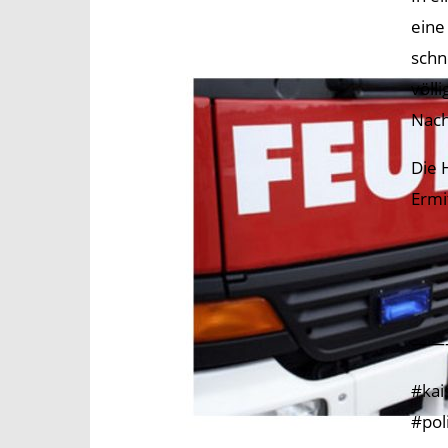
eine
schn
völl
Nach
Die 
Ermi
——
#kai
#pol