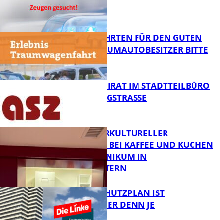
GESUCHT!
FB News
SPENDENFAHRTEN FÜR DEN GUTEN
ZWECK – TRAUMAUTOBESITZER BITTE
MELDEN!
FB News
SENIORENBEIRAT IM STADTTEILBÜRO
IN DER KÖNIGSTRASSE
FB News
NEUER INTERKULTURELLER
TREFFPUNKT BEI KAFFEE UND KUCHEN
IM PFALZKLINIKUM IN
FB News
KAISERSLAUTERN
EIN HITZESCHUTZPLAN IST
NOTWENDIGER DENN JE
FB Gesundheit