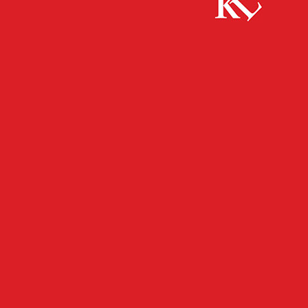
Start
FB News
Familienstreitigkeiten – Frau flüchtete durch ein
Fenster im Erdgeschoss