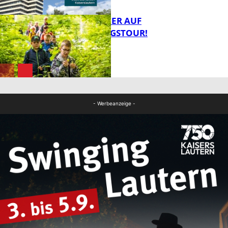
MIT DEM JÄGER AUF
ENTDECKUNGSTOUR!
FB News
FB News
- Werbeanzeige -