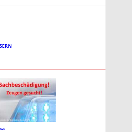
USERN
ews