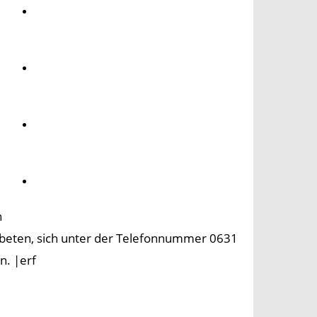
Umwelt
Gesundheit
Kultur
Panorama
n
eten, sich unter der Telefonnummer 0631
n. |erf