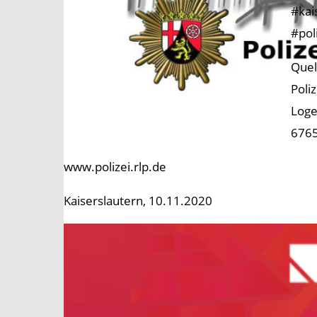
#kai
#pol
Quel
Poli
Loge
6765
www.polizei.rlp.de
Kaiserslautern, 10.11.2020