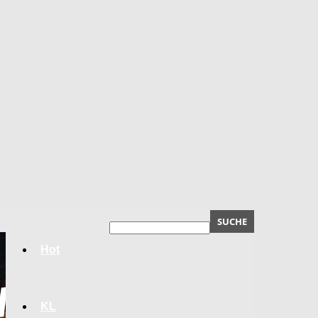
Hot
KL