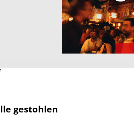
n
lle gestohlen