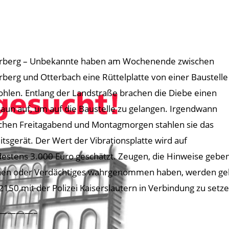
rberg – Unbekannte haben am Wochenende zwischen
rberg und Otterbach eine Rüttelplatte von einer Baustelle
ohlen. Entlang der Landstraße brachen die Diebe einen
aun auf, um auf die Baustelle zu gelangen. Irgendwann
chen Freitagabend und Montagmorgen stahlen sie das
itsgerät. Der Wert der Vibrationsplatte wird auf
estens 3.000 Euro geschätzt. Zeugen, die Hinweise gebe
en oder Verdächtiges wahrgenommen haben, werden geb
2150 mit der Polizei Kaiserslautern in Verbindung zu setze
————–