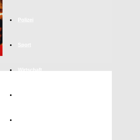
Polizei
Sport
Wirtschaft
Jobs
Bildung