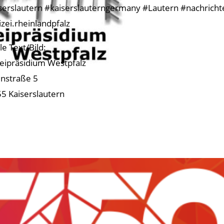
serslautern #kaiserslauterngermany #Lautern #nachrichtenk
izei.rheinlandpfalz
le Text/Bild:
zeipräsidium Westpfalz
nstraße 5
5 Kaiserslautern