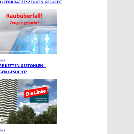
O ZERKRATZT: ZEUGEN GESUCHT
ews
RE KETTEN GESTOHLEN –
GEN GESUCHT!
ews