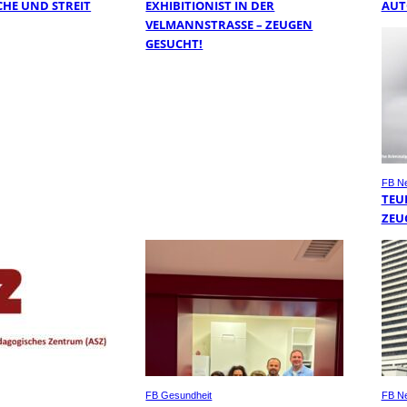
HE UND STREIT
EXHIBITIONIST IN DER
AUT
VELMANNSTRASSE – ZEUGEN G
ESUCHT!
FB N
TEU
ZEU
FB Gesundheit
FB N