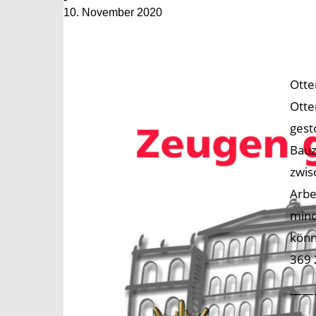
10. November 2020
Otte
Otte
gest
Bauz
zwis
Arbe
mind
könn
369 
——