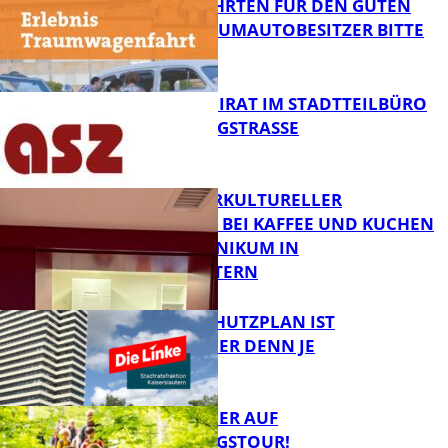
SPENDENFAHRTEN FÜR DEN GUTEN
ZWECK – TRAUMAUTOBESITZER BITTE
MELDEN!
FB News
SENIORENBEIRAT IM STADTTEILBÜRO
IN DER KÖNIGSTRASSE
FB News
NEUER INTERKULTURELLER
TREFFPUNKT BEI KAFFEE UND KUCHEN
IM PFALZKLINIKUM IN
FB News
KAISERSLAUTERN
EIN HITZESCHUTZPLAN IST
NOTWENDIGER DENN JE
FB Gesundheit
MIT DEM JÄGER AUF
ENTDECKUNGSTOUR!