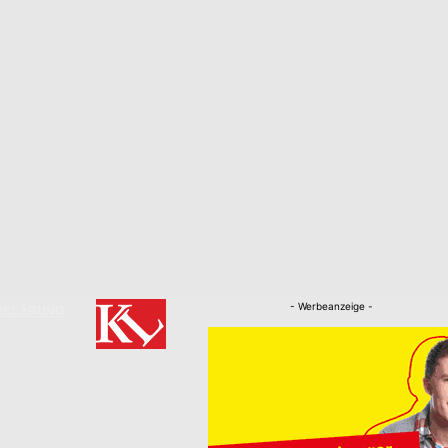
- Werbeanzeige -
RKLÄRUNG
Nachrichten
Kaiserslautern