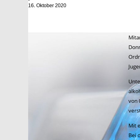
16. Oktober 2020
Mita
Donn
Ordn
Juge
Unte
alko
von 
vers
Mit 
Bei 