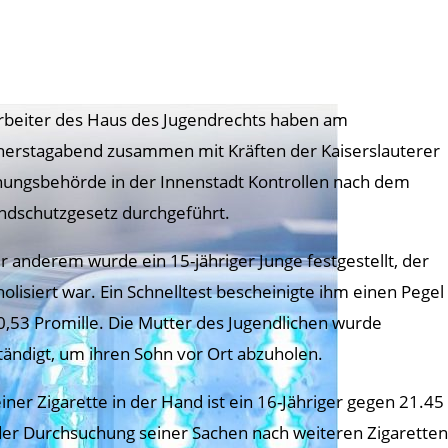
rbeiter des Haus des Jugendrechts haben am
erstagabend zusammen mit Kräften der Kaiserslauterer
ungsbehörde in der Innenstadt Kontrollen nach dem
ndschutzgesetz durchgeführt.
r anderem wurde ein 15-jähriger Junge festgestellt, der
holisiert war. Ein Schnelltest bescheinigte ihm einen Pegel
0,53 Promille. Die Mutter des Jugendlichen wurde
tändigt, um ihren Sohn vor Ort abzuholen.
einer Zigarette in der Hand ist ein 16-Jähriger gegen 21.45
der Durchsuchung seiner Sachen nach weiteren Zigarette