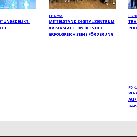
FB News
FB N
ÖTUNGSDELIKT:
MITTELSTAND-DIGITAL ZENTRUM
TRA
TELT
KAISERSLAUTERN BEENDET
POL
ERFOLGREICH SEINE FÖRDERUNG
FB Ku
VER
AUF
KAI