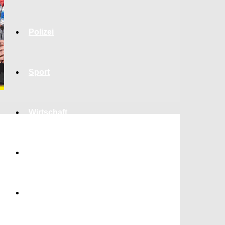
Polizei
Sport
Wirtschaft
Jobs
Bildung