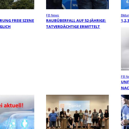
FB News
Bildu
RUNG FREIE SZENE
RAUBÜBERFALL AUF 52-JÄHRIGE:
1,2,
GLICH
TATVERDÄCHTIGE ERMITTELT
FB N
UNF
NAC