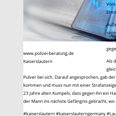
Vors
Ermi
Auße
soge
mit 
gege
www.polizei-beratung.de
Als 
Kaiserslautern
glei
Pulver bei sich. Darauf angesprochen, gab de
kommen und muss nun mit einer Strafanzeige
23 Jahre alten Kumpels, dass gegen ihn ein Ha
der Mann ins nächste Gefängnis gebracht, wo er
#kaiserslautern #kaiserslauterngermany #Lauter