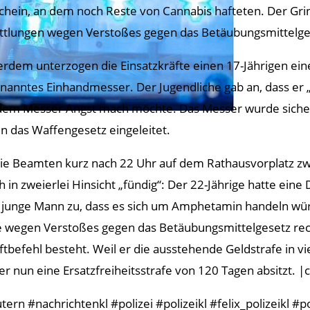
chein, an dem noch Reste von Cannabis hafteten. Der Grin
ttlungen wegen Verstoßes gegen das Betäubungsmittelges
rdem unterzogen die Einsatzkräfte einen 17-Jährigen eine
nanntes Einhandmesser. Der Jugendliche gab an, dass er
dem Messer Angst mach möchte. Das Messer wurde sicher
n das Waffengesetz eingeleitet.
die Beamten kurz nach 22 Uhr auf dem Rathausvorplatz z
ch in zweierlei Hinsicht „fündig“: Der 22-Jährige hatte ei
r junge Mann zu, dass es sich um Amphetamin handeln würd
 wegen Verstoßes gegen das Betäubungsmittelgesetz rech
ftbefehl besteht. Weil er die ausstehende Geldstrafe in v
 nun eine Ersatzfreiheitsstrafe von 120 Tagen absitzt. |c
n #nachrichtenkl #polizei #polizeikl #felix_polizeikl #po