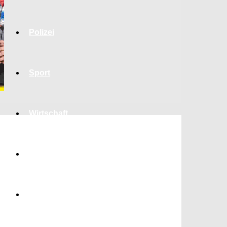
Polizei
Sport
Wirtschaft
Jobs
Bildung