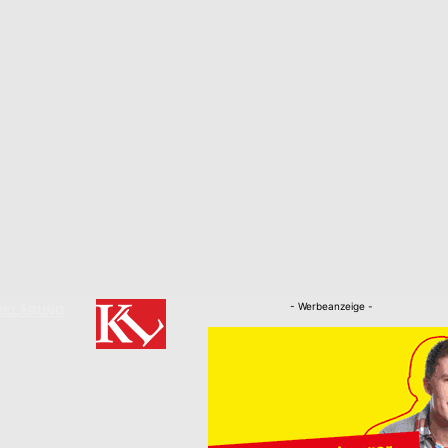
- Werbeanzeige -
RKLÄRUNG
Nachrichten
Kaiserslautern