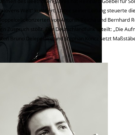
ahmen des Beethoven-Jahres hat Reinhard Goebel für Sony 
thovens Welt“ kuratiert. Unter seiner Leitung steuerte di
Doppelcellokonzerten von Antonín Reicha und Bernhard Ro
en Zuspruch stößt. Der Deutschlandfunk urteilt: „Die Auf
isten Bruno Delepelaire und Stephan Koncz setzt Maßstäbe