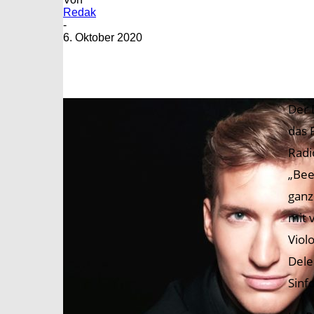
Redak
-
6. Oktober 2020
Der 
das 
Radi
„Bee
ganz
mit 
Viol
Dele
Sinf