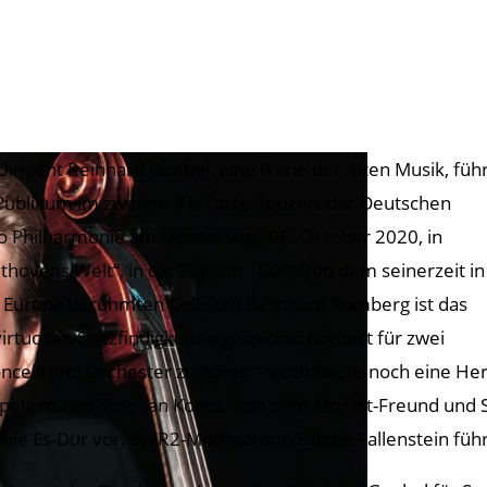
Dirigent Reinhard Goebel, eine Ikone der Alten Musik, füh
Publikum im zweiten à la carte-Konzert der Deutschen
o Philharmonie am Donnerstag, 08. Oktober 2020, in
thovens Welt“, in die Zeit um 1800. Von dem seinerzeit in
 Europa berühmten Cellisten Bernhard Romberg ist das
virtuosen Spitzfindigkeiten gespickte Konzert für zwei
oncelli und Orchester zu hören – auch heute noch eine He
pelaire und Stephan Koncz. Von dem Mozart-Freund und Sc
onie Es-Dur vor. SWR2-Moderatorin Sabine Fallenstein fü