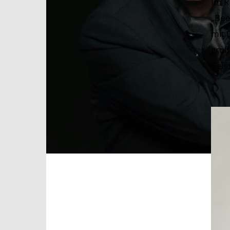
Im R
„Bee
mit 
groß
Cell