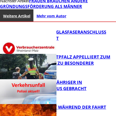
FRAUEN BRAUCHEN ANDERE
Nächster Artikel
GRÜNDUNGSFÖRDERUNG ALS MÄNNER
Weitere Artikel
Mehr vom Autor
WARUM EIN GLASFASERANSCHLUSS
SINNVOLL IST
POLIZEI WESTPFALZ APPELLIERT ZUM
SCHULSTART ZU BESONDERER
VORSICHT
FB News
UNFALL: 58-JÄHRIGER IN
KRANKENHAUS GEBRACHT
FB News
AUTO FÄNGT WÄHREND DER FAHRT
FEUER