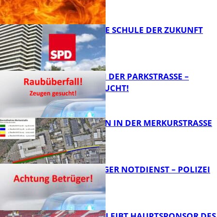
FB News
WIE SIEHT DIE SCHULE DER ZUKUNFT
AUS?
FB News
ÜBERFALL IN DER PARKSTRASSE – Z
EUGEN GESUCHT!
FB News
BAUARBEITEN IN DER MERKURSTRASSE
FB News
FRAGWÜRDIGER NOTDIENST – POLIZEI
WARNT
FB News
NOVOLINE BLEIBT HAUPTSPONSOR DES