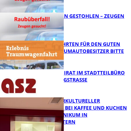
FB News
TEURE KETTEN GESTOHLEN – ZEUGEN
GESUCHT!
FB News
SPENDENFAHRTEN FÜR DEN GUTEN
ZWECK – TRAUMAUTOBESITZER BITTE
MELDEN!
FB News
SENIORENBEIRAT IM STADTTEILBÜRO
IN DER KÖNIGSTRASSE
FB News
NEUER INTERKULTURELLER
TREFFPUNKT BEI KAFFEE UND KUCHEN
IM PFALZKLINIKUM IN
FB News
KAISERSLAUTERN