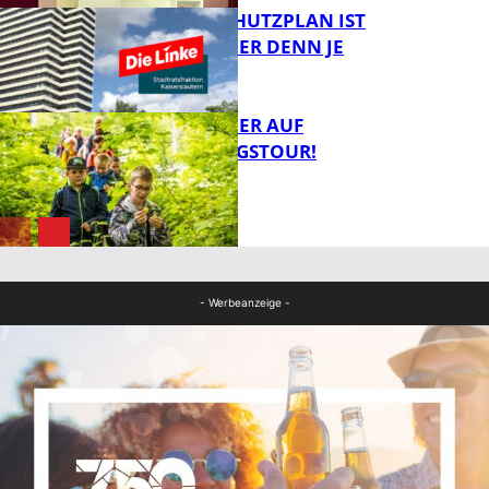
EIN HITZESCHUTZPLAN IST
NOTWENDIGER DENN JE
FB Gesundheit
MIT DEM JÄGER AUF
ENTDECKUNGSTOUR!
FB News
FB News
- Werbeanzeige -