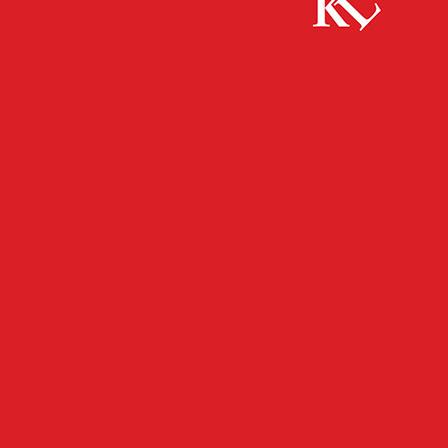
Start
FB News
Sperrung: Goebenstraße – Linie 104 und
Jakob-Pfeiffer-Brücke Einsiedlerhof – Linie 101