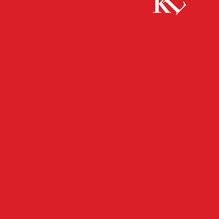
Start
FB News
Fahrerflucht nach Parkrempler
FB NEWS
POLIZEI
TWITTER NEWS