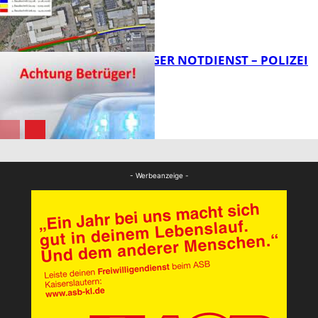
FB News
FRAGWÜRDIGER NOTDIENST – POLIZEI
WARNT
FB News
FB News
- Werbeanzeige -