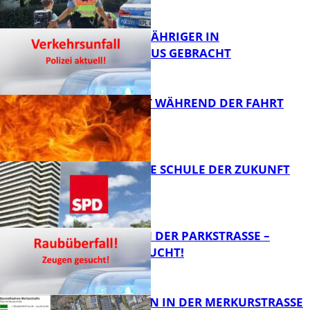
VORSICHT
FB News
UNFALL: 58-JÄHRIGER IN
KRANKENHAUS GEBRACHT
FB News
AUTO FÄNGT WÄHREND DER FAHRT
FEUER
FB News
WIE SIEHT DIE SCHULE DER ZUKUNFT
AUS?
FB News
ÜBERFALL IN DER PARKSTRASSE – Z
EUGEN GESUCHT!
FB News
BAUARBEITEN IN DER MERKURSTRASSE