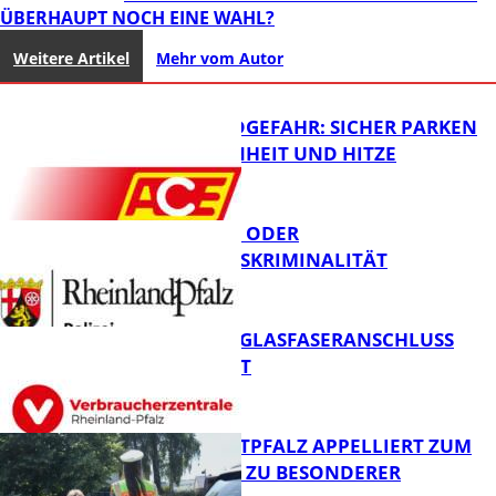
ÜBERHAUPT NOCH EINE WAHL?
Weitere Artikel
Mehr vom Autor
WALDBRANDGEFAHR: SICHER PARKEN
BEI TROCKENHEIT UND HITZE
CYBERCRIME ODER
WIRTSCHAFTSKRIMINALITÄT
FB News
WARUM EIN GLASFASERANSCHLUSS
SINNVOLL IST
Polizei
POLIZEI WESTPFALZ APPELLIERT ZUM
SCHULSTART ZU BESONDERER