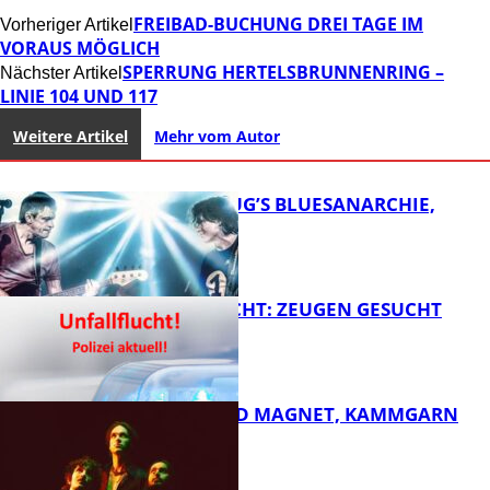
FREIBAD-BUCHUNG DREI TAGE IM
Vorheriger Artikel
VORAUS MÖGLICH
SPERRUNG HERTELSBRUNNENRING –
Nächster Artikel
LINIE 104 UND 117
Weitere Artikel
Mehr vom Autor
THOMAS BLUG’S BLUESANARCHIE,
KAMMGARN
UNFALLFLUCHT: ZEUGEN GESUCHT
FB Kultur
DIRTY SOUND MAGNET, KAMMGARN
FB News