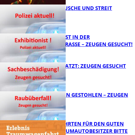
KNALLGERÄUSCHE UND STREIT
FB Kultur
EXHIBITIONIST IN DER
VELMANNSTRASSE – ZEUGEN GESUCHT!
FB News
AUTO ZERKRATZT: ZEUGEN GESUCHT
FB News
TEURE KETTEN GESTOHLEN – ZEUGEN
GESUCHT!
FB News
SPENDENFAHRTEN FÜR DEN GUTEN
ZWECK – TRAUMAUTOBESITZER BITTE