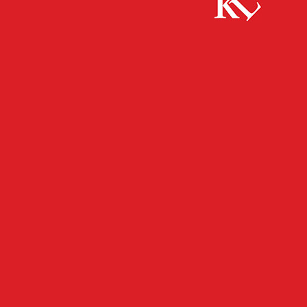
Start
FB Kultur
SWR-Fernsehgottesdienst aus Kaiserslautern
FB KULTUR
FB NEWS
KULTUR
TWITTER KULTUR