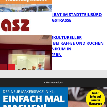
MELDEN!
FB News
SENIORENBEIRAT IM STADTTEILBÜRO
IN DER KÖNIGSTRASSE
FB News
NEUER INTERKULTURELLER
TREFFPUNKT BEI KAFFEE UND KUCHEN
IM PFALZKLINIKUM IN
FB News
KAISERSLAUTERN
FB Gesundheit
- Werbeanzeige -