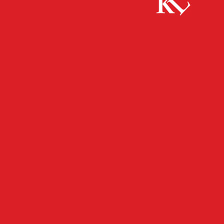
Start
FB News
Sperrung Hertelsbrunnenring – Linie 104 und
117