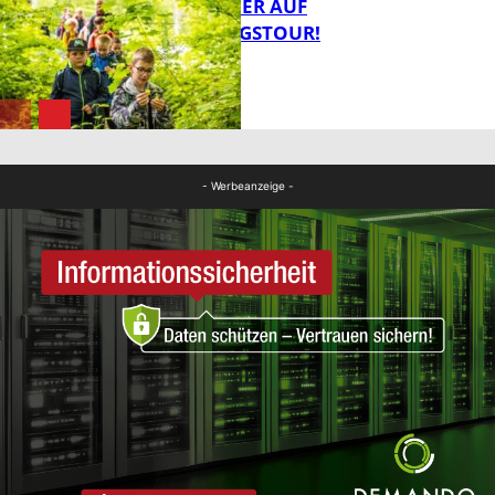
MIT DEM JÄGER AUF
ENTDECKUNGSTOUR!
FB News
FB News
- Werbeanzeige -