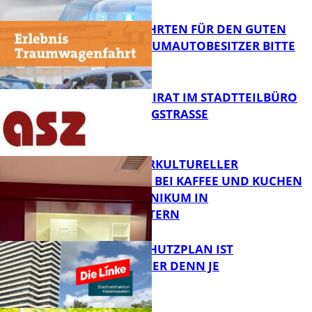
FB News
SPENDENFAHRTEN FÜR DEN GUTEN
ZWECK – TRAUMAUTOBESITZER BITTE
MELDEN!
FB News
SENIORENBEIRAT IM STADTTEILBÜRO
IN DER KÖNIGSTRASSE
FB News
NEUER INTERKULTURELLER
TREFFPUNKT BEI KAFFEE UND KUCHEN
IM PFALZKLINIKUM IN
FB News
KAISERSLAUTERN
EIN HITZESCHUTZPLAN IST
NOTWENDIGER DENN JE
FB Gesundheit