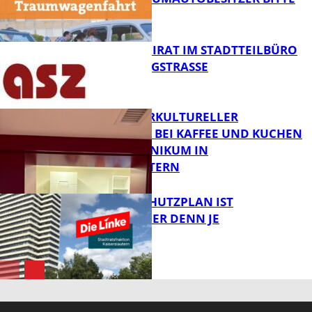
MELDEN!
FB News
SENIORENBEIRAT IM STADTTEILBÜRO
IN DER KÖNIGSTRASSE
FB News
NEUER INTERKULTURELLER
TREFFPUNKT BEI KAFFEE UND KUCHEN
IM PFALZKLINIKUM IN
FB News
KAISERSLAUTERN
EIN HITZESCHUTZPLAN IST
NOTWENDIGER DENN JE
FB Gesundheit
FB News