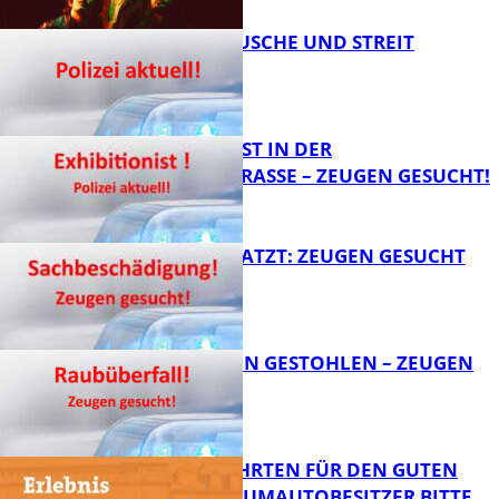
KNALLGERÄUSCHE UND STREIT
FB Kultur
EXHIBITIONIST IN DER
VELMANNSTRASSE – ZEUGEN GESUCHT!
FB News
AUTO ZERKRATZT: ZEUGEN GESUCHT
FB News
TEURE KETTEN GESTOHLEN – ZEUGEN
GESUCHT!
FB News
SPENDENFAHRTEN FÜR DEN GUTEN
ZWECK – TRAUMAUTOBESITZER BITTE