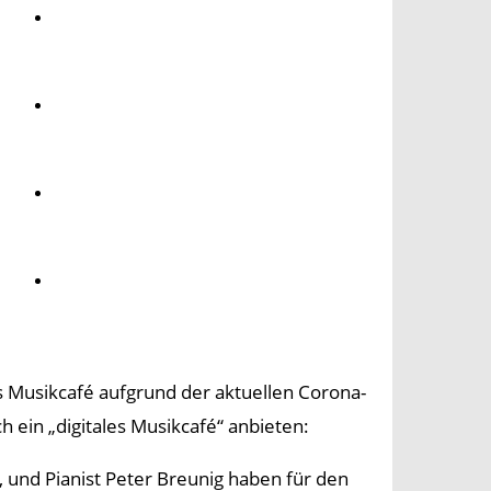
Umwelt
Gesundheit
Kultur
Panorama
es Musikcafé aufgrund der aktuellen Corona-
h ein „digitales Musikcafé“ anbieten:
, und Pianist Peter Breunig haben für den