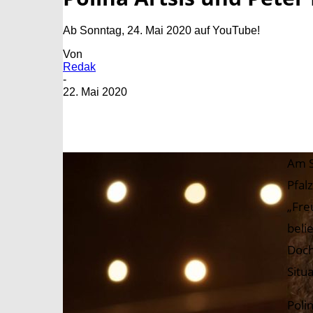
Ab Sonntag, 24. Mai 2020 auf YouTube!
Von
Redak
-
22. Mai 2020
Am S
Pfal
„Fre
beli
Doch
Situ
Poli