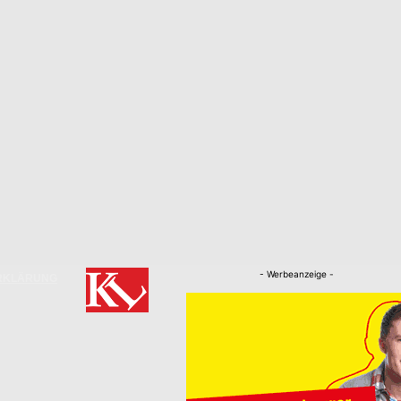
- Werbeanzeige -
RKLÄRUNG
Nachrichten
Kaiserslautern