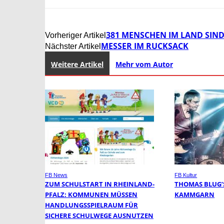
381 MENSCHEN IM LAND SIND
Vorheriger Artikel
MESSER IM RUCKSACK
Nächster Artikel
Weitere Artikel
Mehr vom Autor
FB News
FB Kultur
ZUM SCHULSTART IN RHEINLAND-
THOMAS BLUG’
PFALZ: KOMMUNEN MÜSSEN
KAMMGARN
HANDLUNGSSPIELRAUM FÜR
SICHERE SCHULWEGE AUSNUTZEN