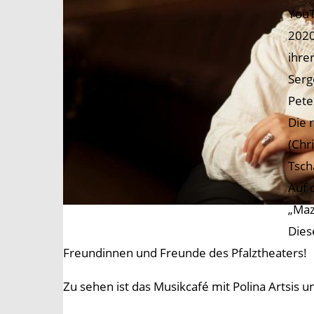
YouT
2020
ihre
Serg
Pete
Die 
(Chr
Tsch
Auf 
„Maz
Dies
Freundinnen und Freunde des Pfalztheaters!
Zu sehen ist das Musikcafé mit Polina Artsis 