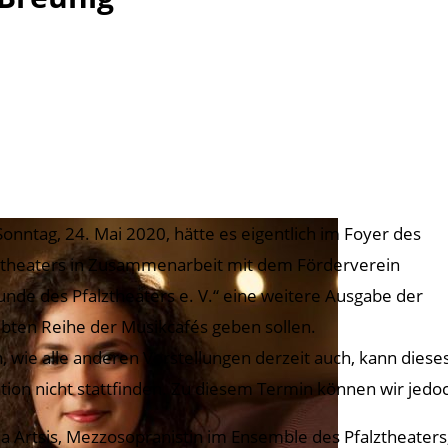
onntag, 24. Mai 2020, hätte es eigentlich im Foyer des
ztheaters in Zusammenarbeit mit dem Förderverein
unde des Pfalztheaters e. V.“ eine weitere Ausgabe der
ebten Reihe der Musikcafés geben sollen.
, wie alle anderen Vorstellungen derzeit auch, kann dies
ation nicht stattfinden. Zu diesem Termin können wir jedoc
na Artsis, Mezzosopranistin im Ensemble des Pfalztheaters