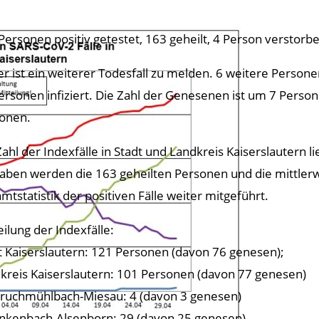
Personen positiv getestet, 163 geheilt, 4 Person verstorbe
er ist ein weiterer Todesfall zu melden. 6 weitere Persone
ersonen infiziert. Die Zahl der Genesenen ist um 7 Persone
onen.
Zahl der Indexfälle in Stadt und Landkreis Kaiserslautern l
aben werden die 163 geheilten Personen und die mittlerwe
mtstatistik der positiven Fälle weiter mitgeführt.
eilung der Indexfälle:
t Kaiserslautern: 121 Personen (davon 76 genesen);
kreis Kaiserslautern: 101 Personen (davon 77 genesen)
ruchmühlbach-Miesau: 4 (davon 3 genesen)
nkenbach-Alsenborn: 29 (davon 25 genesen)