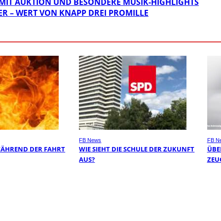
 MIT AUKTION UND BESONDERE MUSIK-HIGHLIGHTS
 – WERT VON KNAPP DREI PROMILLE
FB News
FB N
WÄHREND DER FAHRT
WIE SIEHT DIE SCHULE DER ZUKUNFT
ÜBER
AUS?
EUG