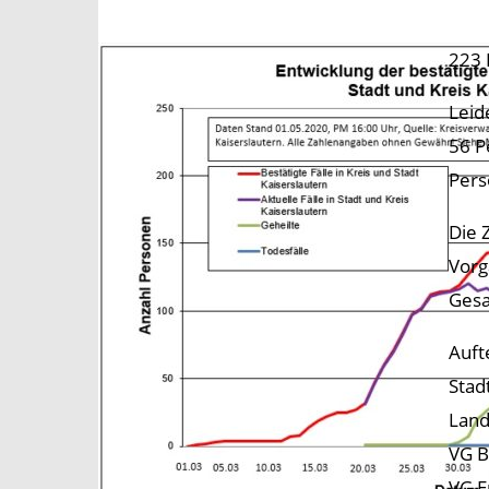
223 
Leid
56 P
Pers
Die 
Vorg
Gesa
Auft
Stad
Land
VG B
VG E