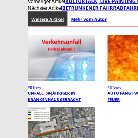
KULTURTALK, LIVE-PAINTING
Vorheriger Artikel
BETRUNKENER FAHRRADFAHRER
Nächster Artikel
Weitere Artikel
Mehr vom Autor
FB News
FB News
UNFALL: 58-JÄHRIGER IN
AUTO FÄNGT 
KRANKENHAUS GEBRACHT
FEUER