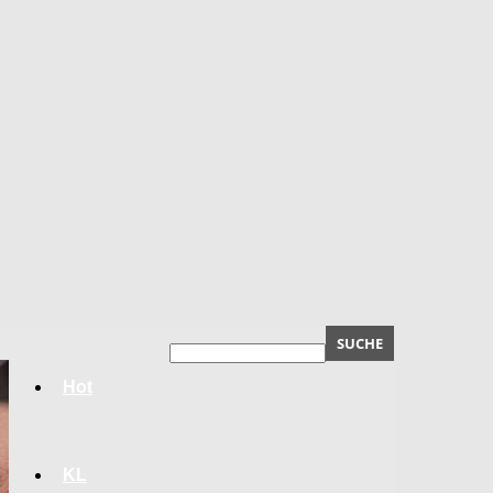
Hot
KL