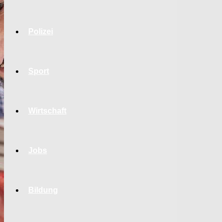
Polizei
Sport
Wirtschaft
Jobs
Bildung