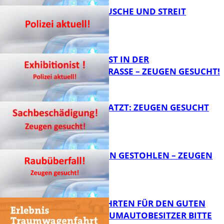
KNALLGERÄUSCHE UND STREIT
FB News
EXHIBITIONIST IN DER
VELMANNSTRASSE – ZEUGEN GESUCHT!
FB News
AUTO ZERKRATZT: ZEUGEN GESUCHT
FB News
TEURE KETTEN GESTOHLEN – ZEUGEN
GESUCHT!
FB News
SPENDENFAHRTEN FÜR DEN GUTEN
ZWECK – TRAUMAUTOBESITZER BITTE