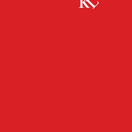
Start
Bildung
Bis zu 168.000 Schülerinnen und Schüler ab 4.
Mai wieder in den...
BILDUNG
FB NEWS
FB WISSENSCHAFT
TWITTER NEWS