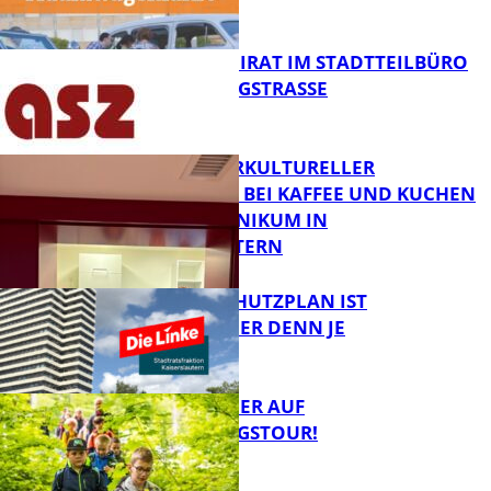
MELDEN!
FB News
SENIORENBEIRAT IM STADTTEILBÜRO
IN DER KÖNIGSTRASSE
FB News
NEUER INTERKULTURELLER
TREFFPUNKT BEI KAFFEE UND KUCHEN
IM PFALZKLINIKUM IN
FB News
KAISERSLAUTERN
EIN HITZESCHUTZPLAN IST
NOTWENDIGER DENN JE
FB Gesundheit
MIT DEM JÄGER AUF
ENTDECKUNGSTOUR!
FB News