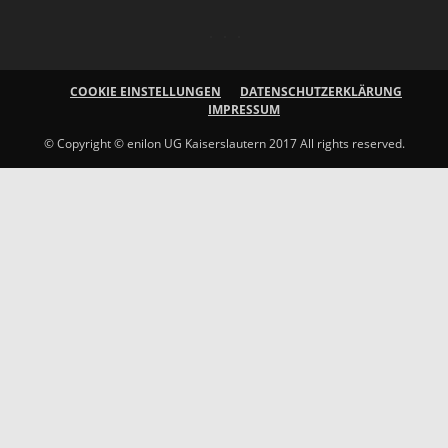
COOKIE EINSTELLUNGEN
DATENSCHUTZERKLÄRUNG
IMPRESSUM
© Copyright © enilon UG Kaiserslautern 2017 All rights reserved.