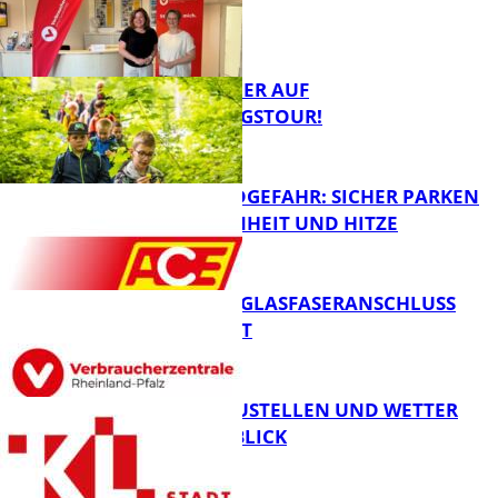
PFALZ
FB News
MIT DEM JÄGER AUF
ENTDECKUNGSTOUR!
Panorama
WALDBRANDGEFAHR: SICHER PARKEN
BEI TROCKENHEIT UND HITZE
FB News
WARUM EIN GLASFASERANSCHLUSS
SINNVOLL IST
FB News
PARKEN, BAUSTELLEN UND WETTER
DIGITAL IM BLICK
FB News