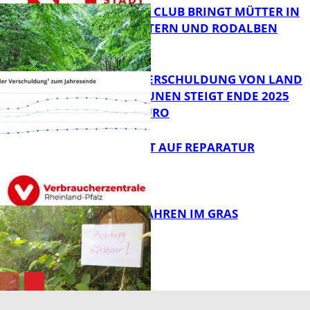
NEUER MOM CLUB BRINGT MÜTTER IN
KAISERSLAUTERN UND RODALBEN
ZUSAMMEN
FB News
PRO-KOPF-VERSCHULDUNG VON LAND
UND KOMMUNEN STEIGT ENDE 2025
AUF 9.600 EURO
FB News
NEUES RECHT AUF REPARATUR
FB News
GIFTIGE GEFAHREN IM GRAS
FB News