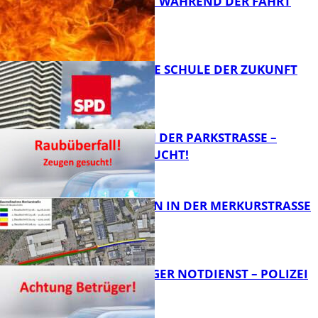
AUTO FÄNGT WÄHREND DER FAHRT
FEUER
FB News
WIE SIEHT DIE SCHULE DER ZUKUNFT
AUS?
FB News
ÜBERFALL IN DER PARKSTRASSE – Z
EUGEN GESUCHT!
FB News
BAUARBEITEN IN DER MERKURSTRASSE
FB News
FRAGWÜRDIGER NOTDIENST – POLIZEI
WARNT
FB News