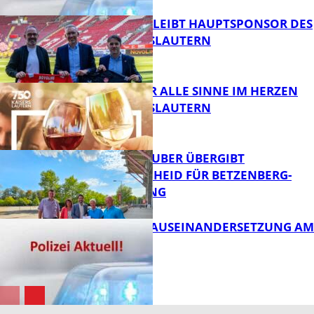
NOVOLINE BLEIBT HAUPTSPONSOR DES
1. FC KAISERSLAUTERN
FB News
GENÜSSE FÜR ALLE SINNE IM HERZEN
VON KAISERSLAUTERN
FB News
MINISTER TEUBER ÜBERGIBT
FÖRDERBESCHEID FÜR BETZENBERG-
ENTWICKLUNG
FB Kultur
HANDFESTE AUSEINANDERSETZUNG AM
PFAFFPLATZ
FB News