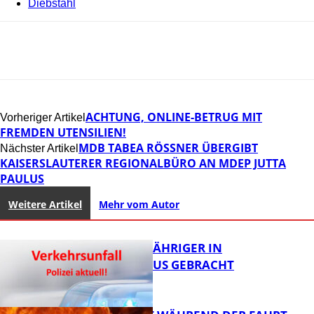
Diebstahl
ACHTUNG, ONLINE-BETRUG MIT
Vorheriger Artikel
FREMDEN UTENSILIEN!
MDB TABEA RÖSSNER ÜBERGIBT K
Nächster Artikel
AISERSLAUTERER REGIONALBÜRO AN MDEP JUTTA P
AULUS
Weitere Artikel
Mehr vom Autor
UNFALL: 58-JÄHRIGER IN
KRANKENHAUS GEBRACHT