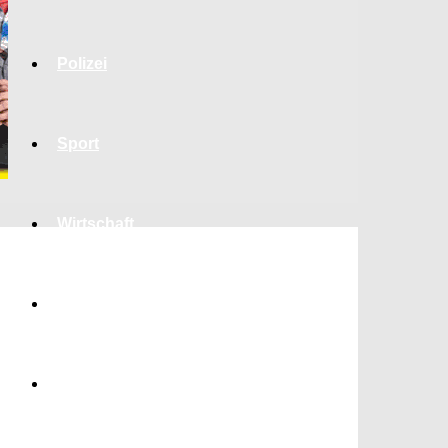
Polizei
Sport
Wirtschaft
Jobs
Bildung