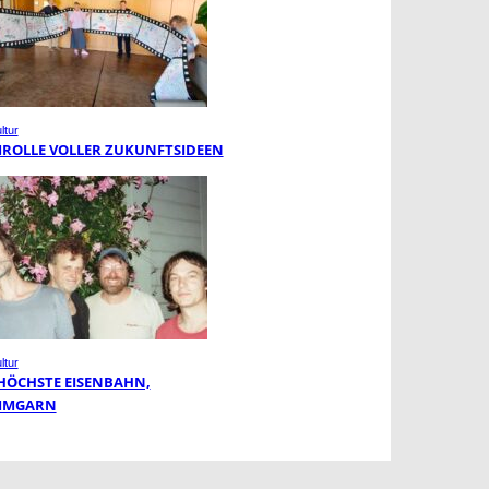
ltur
MROLLE VOLLER ZUKUNFTSIDEEN
ltur
 HÖCHSTE EISENBAHN,
MMGARN