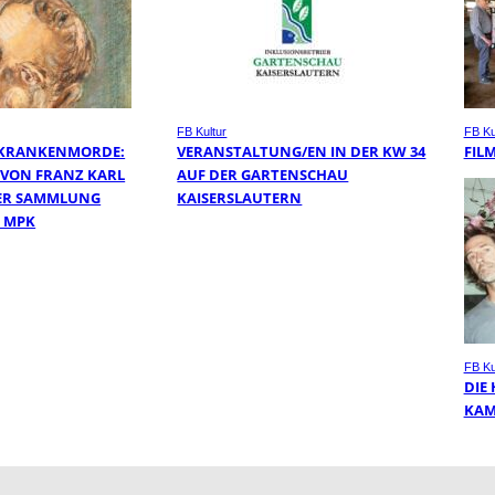
FB Kultur
FB Ku
-KRANKENMORDE:
VERANSTALTUNG/EN IN DER KW 34
FIL
VON FRANZ KARL
AUF DER GARTENSCHAU
DER SAMMLUNG
KAISERSLAUTERN
 MPK
FB Ku
DIE
KA