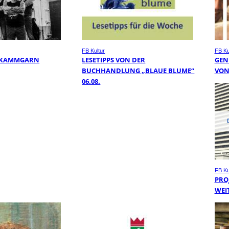
FB Kultur
FB Ku
, KAMMGARN
LESETIPPS VON DER
GEN
BUCHHANDLUNG „BLAUE BLUME“
VON
06.08.
FB Ku
PRO
WEI