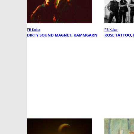
FB Kultur
FB Kultur
DIRTY SOUND MAGNET, KAMMGARN
ROSE TATTOO