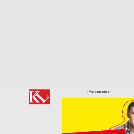
- Werbeanzeige -
RKLÄRUNG
Nachrichten
Kaiserslautern