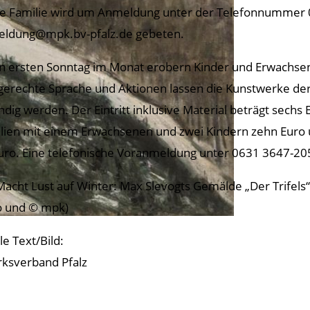
e Familie wird um Anmeldung unter der Telefonnummer 
ldung@mpk.bv-pfalz.de gebeten.
n ersten Sonntag im Monat erobern Kinder und Erwachsen
gerechte Sprache und Aktionen lassen die Kunstwerke de
ndig werden. Der Eintritt inklusive Material beträgt sechs 
lien mit einem Erwachsenen und zwei Kindern zehn Euro 
uro. Eine telefonische Voranmeldung unter 0631 3647-205 
Macht Lust auf Winter: Max Slevogts Gemälde „Der Trifels
o und © mpk)
le Text/Bild:
rksverband Pfalz