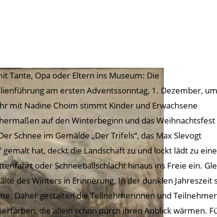
it Tante, Opa oder Eltern ins Museum: Die
lienführung am ersten Adventssonntag, 1. Dezember, u
hr mit Nadine Choim stimmt Kinder und Erwachsene
chermaßen auf den Winterbeginn und das Weihnachtsfest
 Der Schnee im Gemälde „Der Trifels“, das Max Slevogt
 gemalt hat, deckt die Landschaft zu und lockt lädt zu eine
ittenfahrt oder Schneeballschlacht hinaus ins Freie ein. 
Kälte des Winters in Erinnerung. In der dunklen Jahreszei
e. Daher gestalten die Teilnehmerinnen und Teilnehmer 
erfarben, die allein schon durch ihren Anblick wärmen. Fü