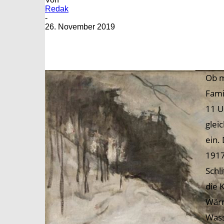
Redak
-
26. November 2019
Ob m
Fami
11 U
glei
ein.
1917
Schl
die 
Wärm
Wass