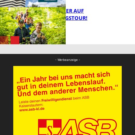
MIT DEM JÄGER AUF
ENTDECKUNGSTOUR!
FB News
FB News
- Werbeanzeige -