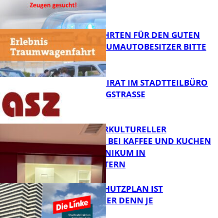
FB News
SPENDENFAHRTEN FÜR DEN GUTEN
ZWECK – TRAUMAUTOBESITZER BITTE
MELDEN!
FB News
SENIORENBEIRAT IM STADTTEILBÜRO
IN DER KÖNIGSTRASSE
FB News
NEUER INTERKULTURELLER
TREFFPUNKT BEI KAFFEE UND KUCHEN
IM PFALZKLINIKUM IN
FB News
KAISERSLAUTERN
EIN HITZESCHUTZPLAN IST
NOTWENDIGER DENN JE
FB Gesundheit