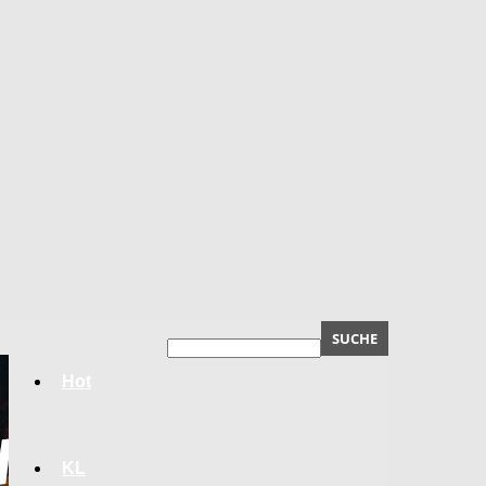
Hot
KL