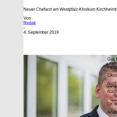
Neuer Chefarzt am Westpfalz-Klinikum Kirchheim
Von
Redak
-
4. September 2019
Das 
neue
Okto
Notf
Nach
Dr. 
Anäs