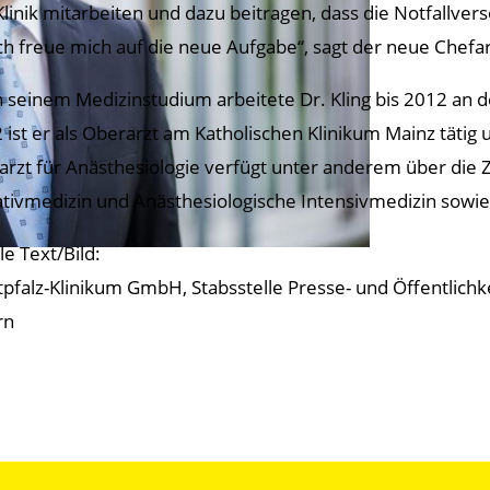
Klinik mitarbeiten und dazu beitragen, dass die Notfallvers
 Ich freue mich auf die neue Aufgabe“, sagt der neue Chefar
 seinem Medizinstudium arbeitete Dr. Kling bis 2012 an d
 ist er als Oberarzt am Katholischen Klinikum Mainz täti
arzt für Anästhesiologie verfügt unter anderem über die
iativmedizin und Anästhesiologische Intensivmedizin sowie
le Text/Bild:
pfalz-Klinikum GmbH, Stabsstelle Presse- und Öffentlichke
rn