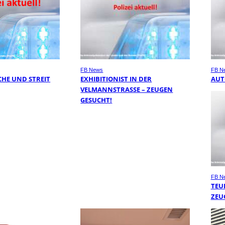
FB News
FB N
HE UND STREIT
EXHIBITIONIST IN DER
AUT
VELMANNSTRASSE – ZEUGEN G
ESUCHT!
FB N
TEU
ZEU