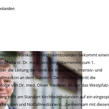
bolanden
Westpfalz-Klinikum in Kirchheimbolanden bekommt einen
n Chefarzt: Dr. med. Jens Kling übernimmt zum 1.
ber die Leitung der Klinik für Anästhesie, Intensiv- und
allmedizin an dem Standort. Der 44-Jährige tritt die
folge von Dr. med. Oliver Niederer an, der das Westpfalz
Kling trifft am Standort Kirchheimbolanden auf ein einges
thesisten und Notfallmedizinern. „Gemeinsam mit diese