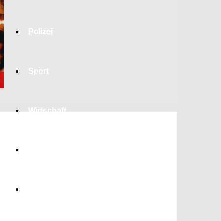
Polizei
Sport
Wirtschaft
Jobs
Bildung