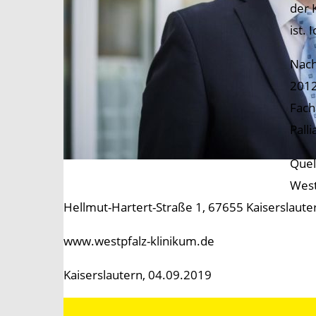
der 
ist.
Nach
2012
Fach
Pall
Quel
West
Hellmut-Hartert-Straße 1, 67655 Kaiserslaute
www.westpfalz-klinikum.de
Kaiserslautern, 04.09.2019