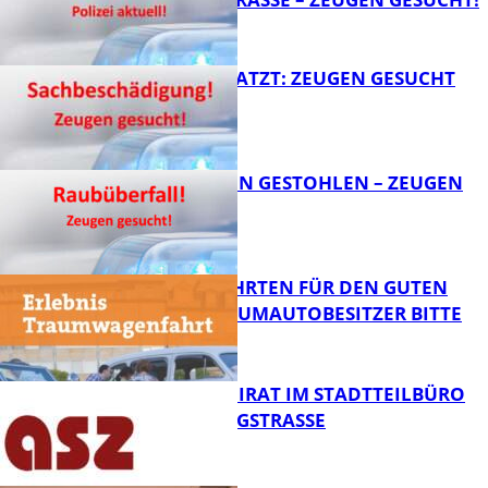
FB News
AUTO ZERKRATZT: ZEUGEN GESUCHT
FB News
TEURE KETTEN GESTOHLEN – ZEUGEN
GESUCHT!
FB News
SPENDENFAHRTEN FÜR DEN GUTEN
ZWECK – TRAUMAUTOBESITZER BITTE
MELDEN!
FB News
SENIORENBEIRAT IM STADTTEILBÜRO
IN DER KÖNIGSTRASSE
FB News