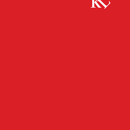
Start
FB News
Herzlich digitale Stadt Kaiserslautern erhält bis
zu 15 Millionen Euro
FB NEWS
KAISERSLAUTERN
TOP NEWS
TWITTER NEWS