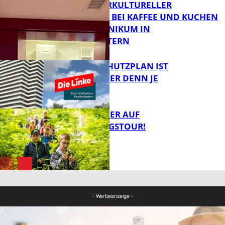
NEUER INTERKULTURELLER
TREFFPUNKT BEI KAFFEE UND KUCHEN
IM PFALZKLINIKUM IN
FB News
KAISERSLAUTERN
EIN HITZESCHUTZPLAN IST
NOTWENDIGER DENN JE
FB Gesundheit
MIT DEM JÄGER AUF
ENTDECKUNGSTOUR!
FB News
FB News
- Werbeanzeige -