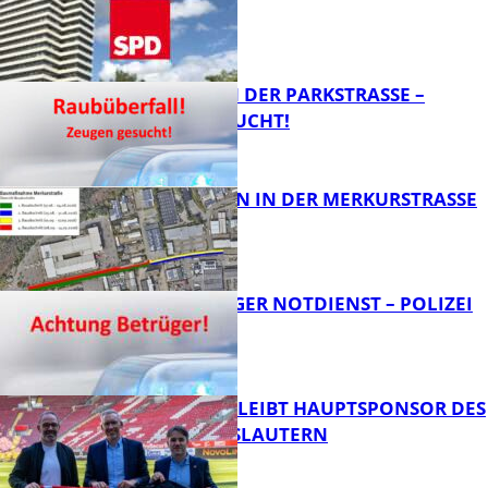
AUS?
FB News
ÜBERFALL IN DER PARKSTRASSE – Z
EUGEN GESUCHT!
FB News
BAUARBEITEN IN DER MERKURSTRASSE
FB News
FRAGWÜRDIGER NOTDIENST – POLIZEI
WARNT
FB News
NOVOLINE BLEIBT HAUPTSPONSOR DES
1. FC KAISERSLAUTERN
FB News