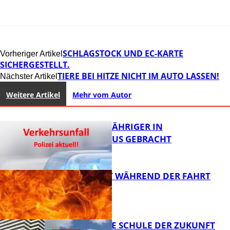
SCHLAGSTOCK UND EC-KARTE
Vorheriger Artikel
SICHERGESTELLT.
TIERE BEI HITZE NICHT IM AUTO LASSEN!
Nächster Artikel
Weitere Artikel
Mehr vom Autor
UNFALL: 58-JÄHRIGER IN
KRANKENHAUS GEBRACHT
AUTO FÄNGT WÄHREND DER FAHRT
FEUER
FB News
WIE SIEHT DIE SCHULE DER ZUKUNFT