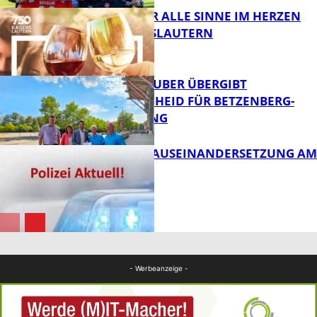
GENÜSSE FÜR ALLE SINNE IM HERZEN
VON KAISERSLAUTERN
FB News
MINISTER TEUBER ÜBERGIBT
FÖRDERBESCHEID FÜR BETZENBERG-
ENTWICKLUNG
FB Kultur
HANDFESTE AUSEINANDERSETZUNG AM
PFAFFPLATZ
FB News
FB News
- Werbeanzeige -