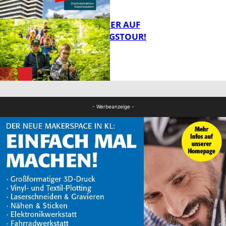
MIT DEM JÄGER AUF
ENTDECKUNGSTOUR!
FB News
FB News
- Werbeanzeige -