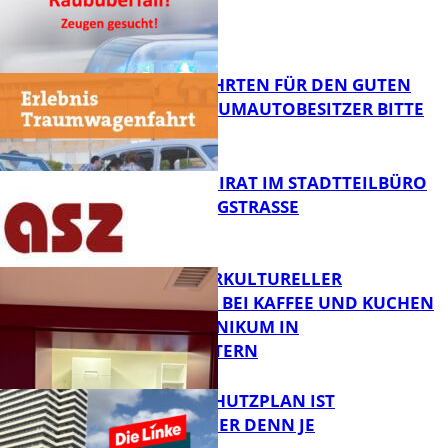
GESUCHT!
FB News
SPENDENFAHRTEN FÜR DEN GUTEN
ZWECK – TRAUMAUTOBESITZER BITTE
MELDEN!
FB News
SENIORENBEIRAT IM STADTTEILBÜRO
IN DER KÖNIGSTRASSE
FB News
NEUER INTERKULTURELLER
TREFFPUNKT BEI KAFFEE UND KUCHEN
IM PFALZKLINIKUM IN
FB News
KAISERSLAUTERN
EIN HITZESCHUTZPLAN IST
NOTWENDIGER DENN JE
FB Gesundheit