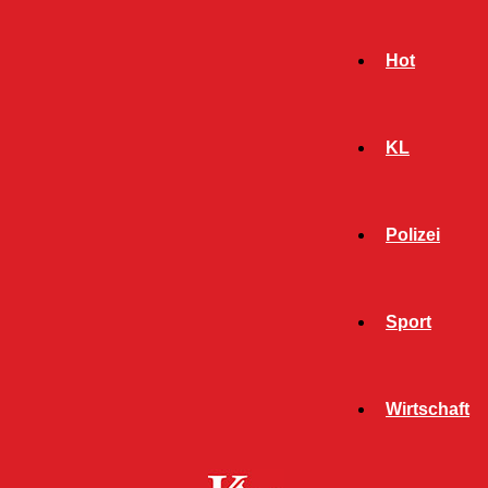
Hot
KL
Polizei
Sport
- Werbeanzeige -
Wirtschaft