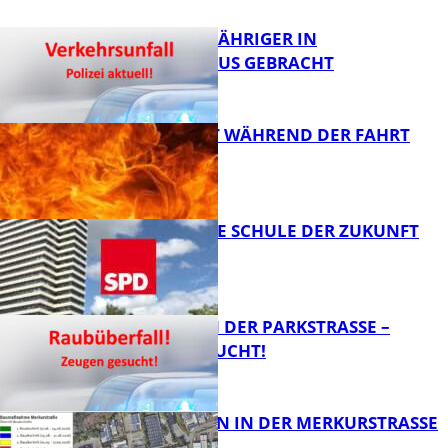
UNFALL: 58-JÄHRIGER IN
KRANKENHAUS GEBRACHT
AUTO FÄNGT WÄHREND DER FAHRT
FEUER
FB News
WIE SIEHT DIE SCHULE DER ZUKUNFT
AUS?
FB News
ÜBERFALL IN DER PARKSTRASSE – Z
EUGEN GESUCHT!
FB News
BAUARBEITEN IN DER MERKURSTRASSE