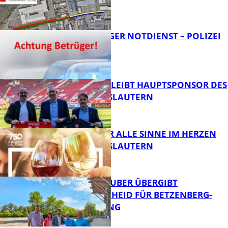
FB News
FRAGWÜRDIGER NOTDIENST – POLIZEI
WARNT
FB News
NOVOLINE BLEIBT HAUPTSPONSOR DES
1. FC KAISERSLAUTERN
FB News
GENÜSSE FÜR ALLE SINNE IM HERZEN
VON KAISERSLAUTERN
FB News
MINISTER TEUBER ÜBERGIBT
FÖRDERBESCHEID FÜR BETZENBERG-
ENTWICKLUNG
FB Kultur