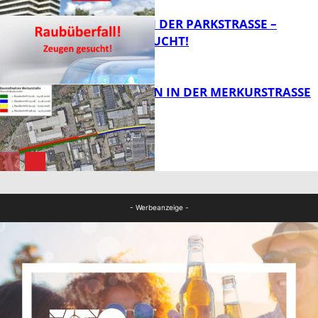
ÜBERFALL IN DER PARKSTRASSE – Z
EUGEN GESUCHT!
FB News
BAUARBEITEN IN DER MERKURSTRASSE
FB News
FB News
- Werbeanzeige -