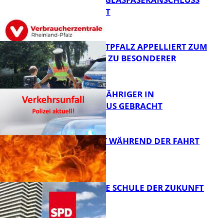
SINNVOLL IST
Polizei
POLIZEI WESTPFALZ APPELLIERT ZUM
SCHULSTART ZU BESONDERER
VORSICHT
FB News
UNFALL: 58-JÄHRIGER IN
KRANKENHAUS GEBRACHT
FB News
AUTO FÄNGT WÄHREND DER FAHRT
FEUER
FB News
WIE SIEHT DIE SCHULE DER ZUKUNFT
AUS?
FB News