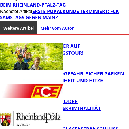
BEIM RHEINLAND-PFALZ-TAG
ERSTE POKALRUNDE TERMINIERT: FCK
Nächster Artikel
SAMSTAGS GEGEN MAINZ
Weitere Artikel
Mehr vom Autor
MIT DEM JÄGER AUF
ENTDECKUNGSTOUR!
WALDBRANDGEFAHR: SICHER PARKEN
BEI TROCKENHEIT UND HITZE
FB News
CYBERCRIME ODER
WIRTSCHAFTSKRIMINALITÄT
FB News
WARUM EIN GLASFASERANSCHLUSS