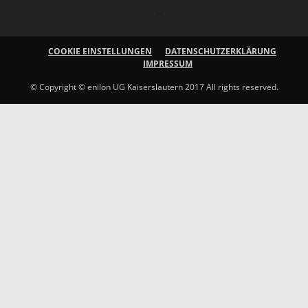
COOKIE EINSTELLUNGEN
DATENSCHUTZERKLÄRUNG
IMPRESSUM
© Copyright © enilon UG Kaiserslautern 2017 All rights reserved.