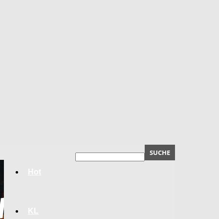
Hot
KL