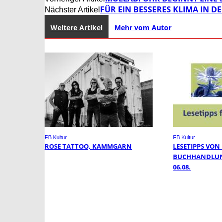
FÜR EIN BESSERES KLIMA IN 
Nächster Artikel
Weitere Artikel
Mehr vom Autor
FB Kultur
FB Kultur
ROSE TATTOO, KAMMGARN
LESETIPPS VON
BUCHHANDLUN
06.08.