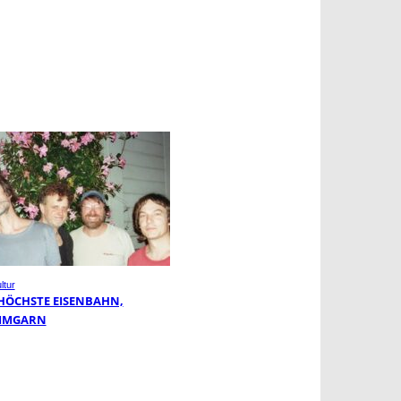
ltur
 HÖCHSTE EISENBAHN,
MMGARN