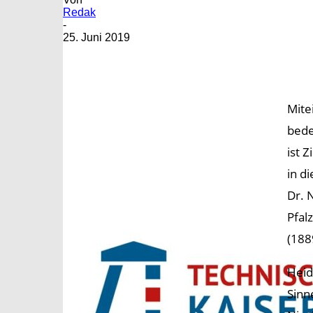
Redak
-
25. Juni 2019
Mite
bede
ist 
in d
Dr. 
Pfal
(1889
Heid
Sinn