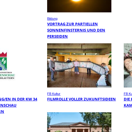
Bildung
VORTRAG ZUR PARTIELLEN
SONNENFINSTERNIS UND DEN
PERSEIDEN
FB Kultur
FB Ku
G/EN IN DER KW 34
FILMROLLE VOLLER ZUKUNFTSIDEEN
DIE
ENSCHAU
KA
RN