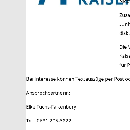
Nico
Zusa
„Unh
disku
Die 
Kais
für 
Bei Interesse können Textauszüge per Post o
Ansprechpartnerin:
Elke Fuchs-Falkenbury
Tel.: 0631 205-3822