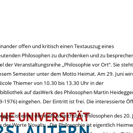
inander offen und kritisch einen Textauszug eines
utenden Philosophen zu durchdenken und zu besprechen
Ziel der Veranstaltungsreihe „Philosophie vor Ort“. Sie steht
iesem Semester unter dem Motto Heimat. Am 29. Juni wir
Nicole Thiemer von 10.30 bis 13.30 Uhr in der
zbibliothek auf dasWerk des Philosophen Martin Heidegge
-1976) eingehen. Der Eintritt ist frei. Die interessierte Öf
egger ist einer der einflussreichsten Philosophen des 20. 
e der Worte Novalis: „Die Philosophie ist eigentlich Heimwe