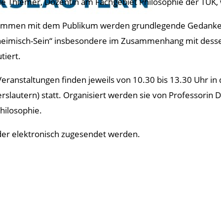
le Thiemer, Dozentin am Fachgebiet Philosophie der TUK, 
mmen mit dem Publikum werden grundlegende Gedanke
eimisch-Sein“ insbesondere im Zusammenhang mit dessen
tiert.
Veranstaltungen finden jeweils von 10.30 bis 13.30 Uhr in 
erslautern) statt. Organisiert werden sie von Professorin 
Philosophie.
der elektronisch zugesendet werden.