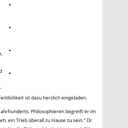
Umwelt
Gesundheit
Kultur
,
d
Panorama
r
fentlichkeit ist dazu herzlich eingeladen.
Jahrhunderts. Philosophieren begreift er im
h, ein Trieb überall zu Hause zu sein.“ Dr.