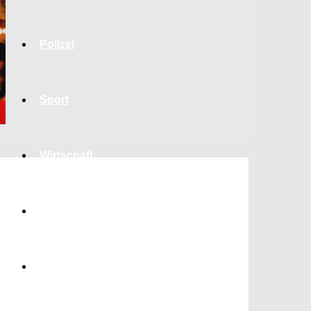
Polizei
Sport
Wirtschaft
Jobs
Bildung