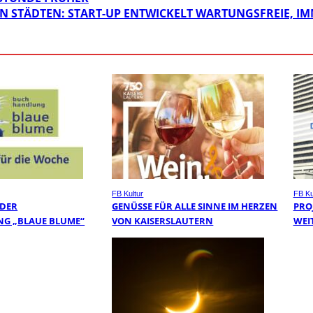
DEN STÄDTEN: START-UP ENTWICKELT WARTUNGSFREIE,
FB Kultur
FB Ku
 DER
GENÜSSE FÜR ALLE SINNE IM HERZEN
PRO
G „BLAUE BLUME“
VON KAISERSLAUTERN
WEI