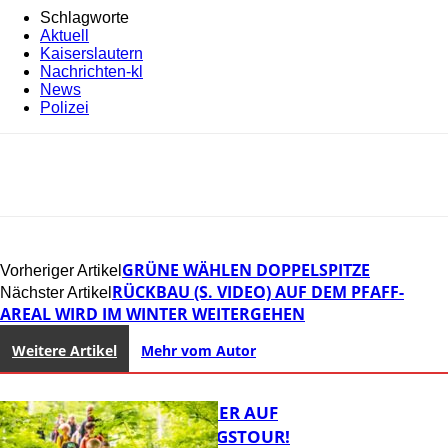
Schlagworte
Aktuell
Kaiserslautern
Nachrichten-kl
News
Polizei
GRÜNE WÄHLEN DOPPELSPITZE
Vorheriger Artikel
RÜCKBAU (S. VIDEO) AUF DEM PFAFF-
Nächster Artikel
AREAL WIRD IM WINTER WEITERGEHEN
Weitere Artikel
Mehr vom Autor
MIT DEM JÄGER AUF
ENTDECKUNGSTOUR!