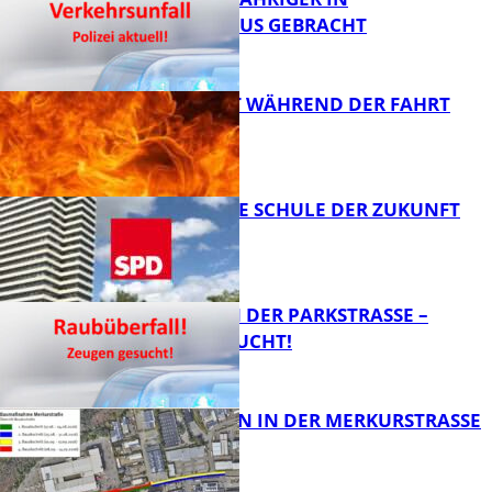
KRANKENHAUS GEBRACHT
FB News
AUTO FÄNGT WÄHREND DER FAHRT
FEUER
FB News
WIE SIEHT DIE SCHULE DER ZUKUNFT
AUS?
FB News
ÜBERFALL IN DER PARKSTRASSE – Z
EUGEN GESUCHT!
FB News
BAUARBEITEN IN DER MERKURSTRASSE
FB News