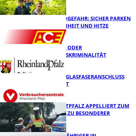
WALDBRANDGEFAHR: SICHER PARKEN
BEI TROCKENHEIT UND HITZE
FB News
CYBERCRIME ODER
WIRTSCHAFTSKRIMINALITÄT
FB News
WARUM EIN GLASFASERANSCHLUSS
SINNVOLL IST
Polizei
POLIZEI WESTPFALZ APPELLIERT ZUM
SCHULSTART ZU BESONDERER
VORSICHT
FB News
UNFALL: 58-JÄHRIGER IN