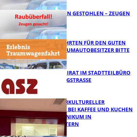
FB News
TEURE KETTEN GESTOHLEN – ZEUGEN
GESUCHT!
FB News
SPENDENFAHRTEN FÜR DEN GUTEN
ZWECK – TRAUMAUTOBESITZER BITTE
MELDEN!
FB News
SENIORENBEIRAT IM STADTTEILBÜRO
IN DER KÖNIGSTRASSE
FB News
NEUER INTERKULTURELLER
TREFFPUNKT BEI KAFFEE UND KUCHEN
IM PFALZKLINIKUM IN
FB News
KAISERSLAUTERN