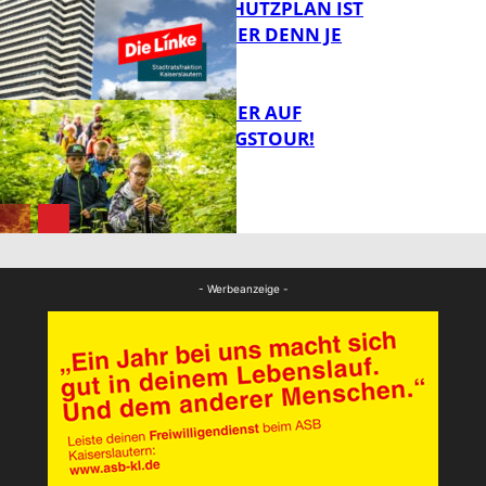
EIN HITZESCHUTZPLAN IST
NOTWENDIGER DENN JE
FB Gesundheit
MIT DEM JÄGER AUF
ENTDECKUNGSTOUR!
FB News
FB News
- Werbeanzeige -