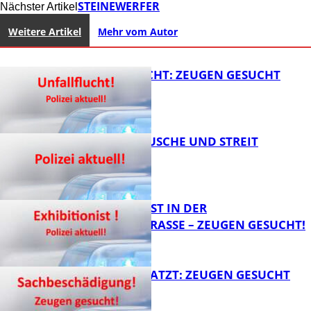
STEINEWERFER
Nächster Artikel
Weitere Artikel
Mehr vom Autor
UNFALLFLUCHT: ZEUGEN GESUCHT
KNALLGERÄUSCHE UND STREIT
FB News
EXHIBITIONIST IN DER
VELMANNSTRASSE – ZEUGEN GESUCHT!
FB News
AUTO ZERKRATZT: ZEUGEN GESUCHT