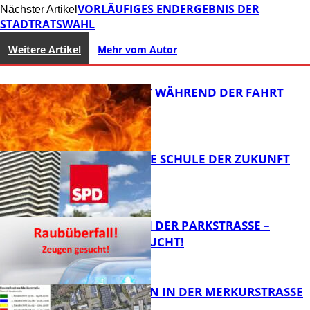
VORLÄUFIGES ENDERGEBNIS DER
Nächster Artikel
STADTRATSWAHL
Weitere Artikel
Mehr vom Autor
AUTO FÄNGT WÄHREND DER FAHRT
FEUER
WIE SIEHT DIE SCHULE DER ZUKUNFT
AUS?
FB News
ÜBERFALL IN DER PARKSTRASSE – Z
EUGEN GESUCHT!
FB News
BAUARBEITEN IN DER MERKURSTRASSE