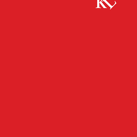
Start
Bildung
Schülerprojekt: Der Einfluss von Asche auf das
Ökosystem des Waldes
BILDUNG
FB NEWS
FB WISSENSCHAFT
TWITTER WISSENSCHAFT