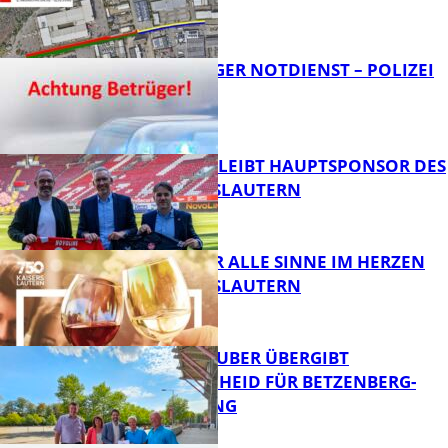
FB News
FRAGWÜRDIGER NOTDIENST – POLIZEI
WARNT
FB News
NOVOLINE BLEIBT HAUPTSPONSOR DES
1. FC KAISERSLAUTERN
FB News
GENÜSSE FÜR ALLE SINNE IM HERZEN
VON KAISERSLAUTERN
FB News
MINISTER TEUBER ÜBERGIBT
FÖRDERBESCHEID FÜR BETZENBERG-
ENTWICKLUNG
FB Kultur