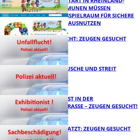
ZUM SCHULSTART IN RHEINLAND-
PFALZ: KOMMUNEN MÜSSEN
HANDLUNGSSPIELRAUM FÜR SICHERE
FB Kultur
SCHULWEGE AUSNUTZEN
UNFALLFLUCHT: ZEUGEN GESUCHT
FB News
KNALLGERÄUSCHE UND STREIT
FB News
EXHIBITIONIST IN DER
VELMANNSTRASSE – ZEUGEN GESUCHT!
FB News
AUTO ZERKRATZT: ZEUGEN GESUCHT