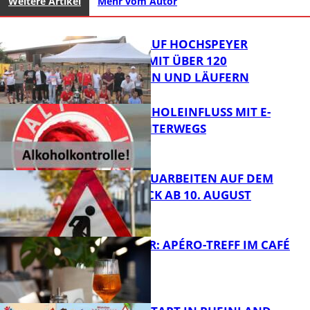
Weitere Artikel
Mehr vom Autor
31. KERWELAUF HOCHSPEYER
BEGEISTERT MIT ÜBER 120
LÄUFERINNEN UND LÄUFERN
UNTER ALKOHOLEINFLUSS MIT E-
SCOOTER UNTERWEGS
FB News
STRASSENBAUARBEITEN AUF DEM B
ÄNNJERRÜCK AB 10. AUGUST
FB News
HOT SUMMER: APÉRO-TREFF IM CAFÉ
LUMA
FB News