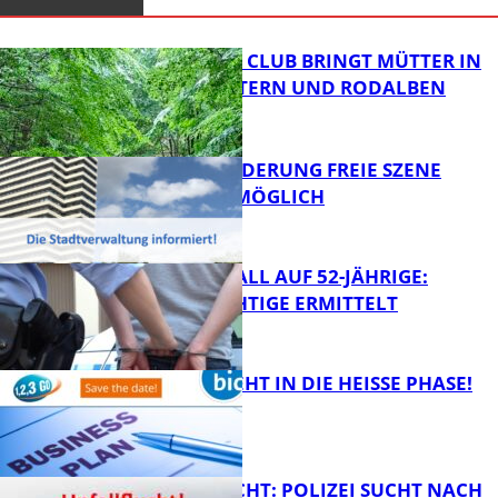
NEUER MOM CLUB BRINGT MÜTTER IN
KAISERSLAUTERN UND RODALBEN
ZUSAMMEN
PROJEKTFÖRDERUNG FREIE SZENE
WEITERHIN MÖGLICH
FB News
RAUBÜBERFALL AUF 52-JÄHRIGE:
TATVERDÄCHTIGE ERMITTELT
FB Kultur
1,2,3 GO® GEHT IN DIE HEISSE PHASE!
FB News
UNFALLFLUCHT: POLIZEI SUCHT NACH