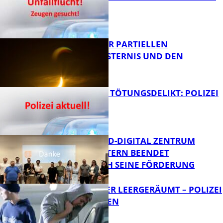
ZEUGEN
Bildung
VORTRAG ZUR PARTIELLEN
SONNENFINSTERNIS UND DEN
PERSEIDEN
FB News
VERSUCHTES TÖTUNGSDELIKT: POLIZEI
ERMITTELT
Bildung
MITTELSTAND-DIGITAL ZENTRUM
KAISERSLAUTERN BEENDET
ERFOLGREICH SEINE FÖRDERUNG
FB News
TRANSPORTER LEERGERÄUMT – POLIZEI
SUCHT ZEUGEN
FB News