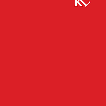
Start
FB Kultur
Neues aus der zeitgenössischen Malerei –
Kurze Kunstpause im mpk
FB KULTUR
KULTUR
TWITTER KULTUR