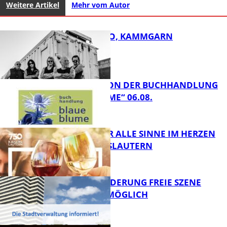
Weitere Artikel
Mehr vom Autor
ROSE TATTOO, KAMMGARN
LESETIPPS VON DER BUCHHANDLUNG
„BLAUE BLUME“ 06.08.
FB Kultur
GENÜSSE FÜR ALLE SINNE IM HERZEN
VON KAISERSLAUTERN
FB Kultur
PROJEKTFÖRDERUNG FREIE SZENE
WEITERHIN MÖGLICH
FB Kultur