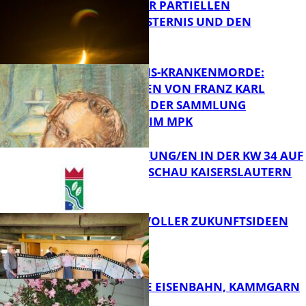
VORTRAG ZUR PARTIELLEN
SONNENFINSTERNIS UND DEN
PERSEIDEN
FB Kultur
OPFER DER NS-KRANKENMORDE:
ZEICHNUNGEN VON FRANZ KARL
BÜHLER AUS DER SAMMLUNG
Bildung
PRINZHORN IM MPK
VERANSTALTUNG/EN IN DER KW 34 AUF
DER GARTENSCHAU KAISERSLAUTERN
FB Kultur
FILMROLLE VOLLER ZUKUNFTSIDEEN
FB Kultur
DIE HÖCHSTE EISENBAHN, KAMMGARN