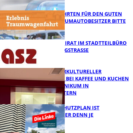
FB News
SPENDENFAHRTEN FÜR DEN GUTEN
ZWECK – TRAUMAUTOBESITZER BITTE
MELDEN!
FB News
SENIORENBEIRAT IM STADTTEILBÜRO
IN DER KÖNIGSTRASSE
FB News
NEUER INTERKULTURELLER
TREFFPUNKT BEI KAFFEE UND KUCHEN
IM PFALZKLINIKUM IN
FB News
KAISERSLAUTERN
EIN HITZESCHUTZPLAN IST
NOTWENDIGER DENN JE
FB Gesundheit