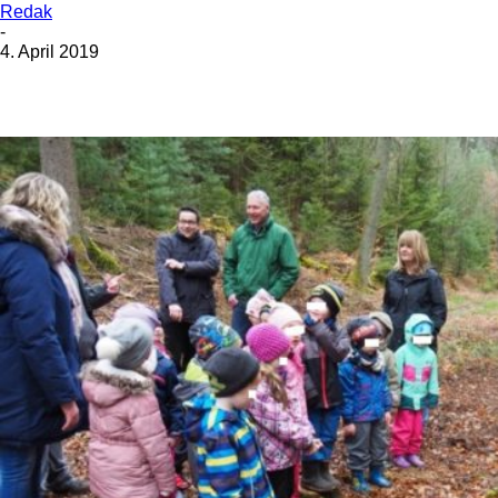
Redak
-
4. April 2019