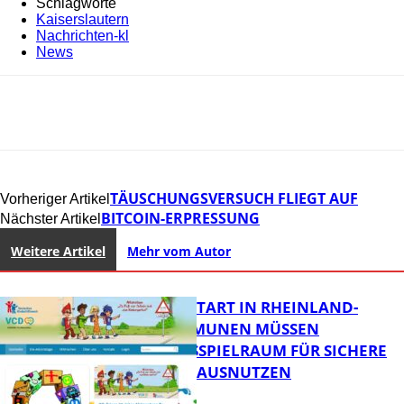
Schlagworte
Kaiserslautern
Nachrichten-kl
News
TÄUSCHUNGSVERSUCH FLIEGT AUF
Vorheriger Artikel
BITCOIN-ERPRESSUNG
Nächster Artikel
Weitere Artikel
Mehr vom Autor
ZUM SCHULSTART IN RHEINLAND-
PFALZ: KOMMUNEN MÜSSEN
HANDLUNGSSPIELRAUM FÜR SICHERE
SCHULWEGE AUSNUTZEN